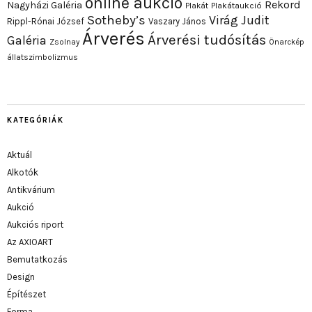
online aukció
Rekord
Nagyházi Galéria
Plakát
Plakátaukció
Sotheby’s
Virág Judit
Rippl-Rónai József
Vaszary János
Árverés
Árverési tudósítás
Galéria
Zsolnay
Önarckép
állatszimbolizmus
KATEGÓRIÁK
Aktuál
Alkotók
Antikvárium
Aukció
Aukciós riport
Az AXIOART
Bemutatkozás
Design
Építészet
Forma