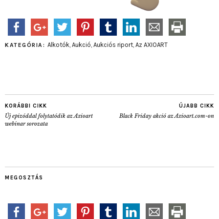
Alkotók
,
Aukció
,
Aukciós riport
,
Az AXIOART
KATEGÓRIA:
KORÁBBI CIKK
ÚJABB CIKK
Új epizóddal folytatódik az Axioart
Black Friday akció az Axioart.com-on
webinar sorozata
MEGOSZTÁS