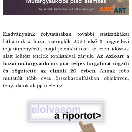
Kiadványaink folytatásában további statisztikákat
láthatunk a hazai szereplők 2024 első 3 negyedévi
teljesítményéről, majd jelentésünket az ezen időszak
alatt leütött tételek toplistáival zárjuk.
Az Axioart a
hazai műtárgyaukciós piac teljes forgalmát rögzíti
és rögzítette az elmúlt 20 évben
. Annak főbb
mutatóit több éves összehasonlításban objektíven,
tényadatok alapján elemzi.