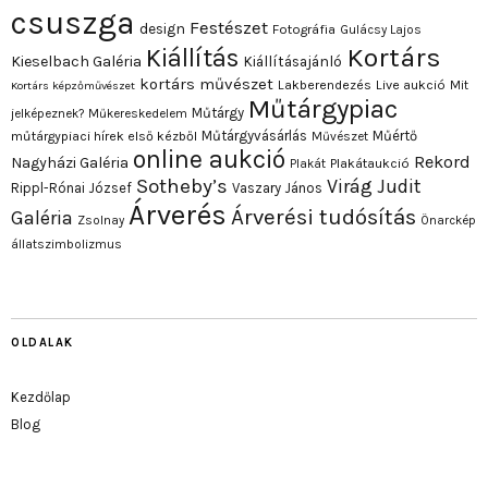
csuszga
Festészet
design
Fotográfia
Gulácsy Lajos
Kortárs
Kiállítás
Kieselbach Galéria
Kiállításajánló
kortárs művészet
Lakberendezés
Live aukció
Mit
Kortárs képzőművészet
Műtárgypiac
Műtárgy
jelképeznek?
Műkereskedelem
Műtárgyvásárlás
Műértő
műtárgypiaci hírek első kézből
Művészet
online aukció
Rekord
Nagyházi Galéria
Plakát
Plakátaukció
Sotheby’s
Virág Judit
Rippl-Rónai József
Vaszary János
Árverés
Árverési tudósítás
Galéria
Zsolnay
Önarckép
állatszimbolizmus
OLDALAK
Kezdőlap
Blog