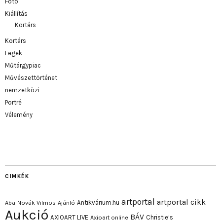
Fotó
Kiállítás
Kortárs
Kortárs
Legek
Műtárgypiac
Művészettörténet
nemzetközi
Portré
Vélemény
CIMKÉK
artportal
artportal cikk
Antikvárium.hu
Aba-Novák Vilmos
Ajánló
Aukció
BÁV
AXIOART LIVE
Christie’s
Axioart online