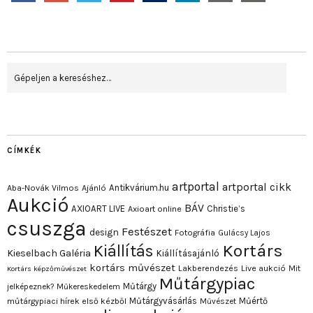
CÍMKÉK
artportal
artportal cikk
Antikvárium.hu
Aba-Novák Vilmos
Ajánló
Aukció
BÁV
AXIOART LIVE
Christie’s
Axioart online
csuszga
Festészet
design
Fotográfia
Gulácsy Lajos
Kortárs
Kiállítás
Kieselbach Galéria
Kiállításajánló
kortárs művészet
Lakberendezés
Live aukció
Mit
Kortárs képzőművészet
Műtárgypiac
Műtárgy
jelképeznek?
Műkereskedelem
Műtárgyvásárlás
Műértő
műtárgypiaci hírek első kézből
Művészet