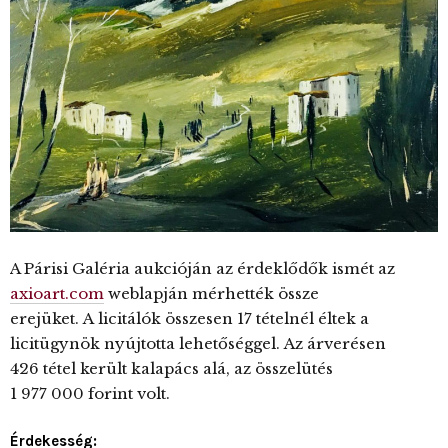
A Párisi Galéria aukcióján az érdeklődők ismét az
axioart.com
weblapján mérhették össze
erejüket. A licitálók összesen 17 tételnél éltek a
licitügynök nyújtotta lehetőséggel. Az árverésen
426 tétel került kalapács alá, az összelütés
1 977 000 forint volt.
Érdekesség: