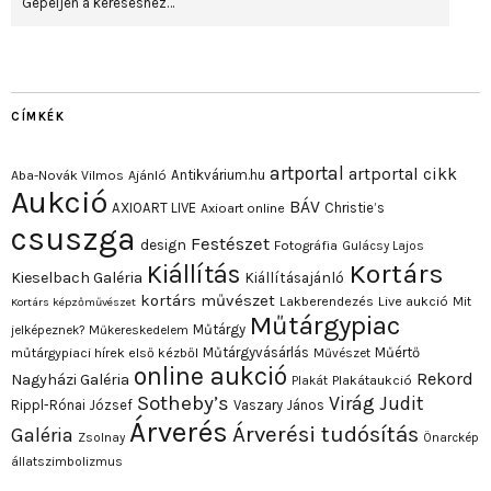
CÍMKÉK
artportal
artportal cikk
Antikvárium.hu
Aba-Novák Vilmos
Ajánló
Aukció
BÁV
AXIOART LIVE
Christie’s
Axioart online
csuszga
Festészet
design
Fotográfia
Gulácsy Lajos
Kortárs
Kiállítás
Kieselbach Galéria
Kiállításajánló
kortárs művészet
Lakberendezés
Live aukció
Mit
Kortárs képzőművészet
Műtárgypiac
Műtárgy
jelképeznek?
Műkereskedelem
Műtárgyvásárlás
Műértő
műtárgypiaci hírek első kézből
Művészet
online aukció
Rekord
Nagyházi Galéria
Plakát
Plakátaukció
Sotheby’s
Virág Judit
Rippl-Rónai József
Vaszary János
Árverés
Árverési tudósítás
Galéria
Zsolnay
Önarckép
állatszimbolizmus