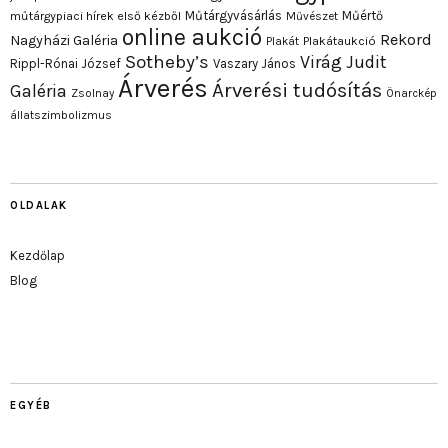
Műtárgyvásárlás
Műértő
műtárgypiaci hírek első kézből
Művészet
online aukció
Rekord
Nagyházi Galéria
Plakát
Plakátaukció
Sotheby’s
Virág Judit
Rippl-Rónai József
Vaszary János
Árverés
Árverési tudósítás
Galéria
Zsolnay
Önarckép
állatszimbolizmus
OLDALAK
Kezdőlap
Blog
EGYÉB