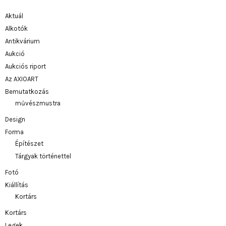
Aktuál
Alkotók
Antikvárium
Aukció
Aukciós riport
Az AXIOART
Bemutatkozás
művészmustra
Design
Forma
Építészet
Tárgyak történettel
Fotó
Kiállítás
Kortárs
Kortárs
Legek