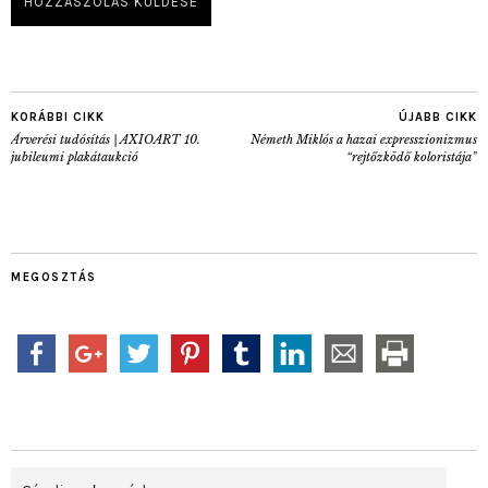
KORÁBBI CIKK
ÚJABB CIKK
Árverési tudósítás | AXIOART 10.
Németh Miklós a hazai expresszionizmus
jubileumi plakátaukció
“rejtőzködő koloristája”
MEGOSZTÁS