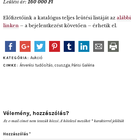
Leütési ár:
160
000 Ft
Előfizetőink a katalógus teljes leütési listáját az
alábbi
linken
– a bejelentkezést követően – érhetik el.
Aukció
KATEGÓRIA:
Árverési tudósítás
,
csuszga
,
Párisi Galéria
CIMKE:
Vélemény, hozzászólás?
Az e-mail címet nem tesszük közzé.
A kötelező mezőket
*
karakterrel jelöltük
Hozzászólás
*