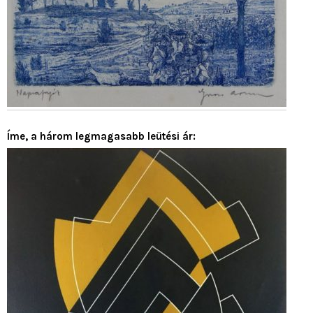
Íme, a három legmagasabb leütési ár: