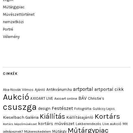
Műtárgypiac
Művészettörténet
nemzetközi
Portré
Vélemény
CIMKÉK
artportal
artportal cikk
Antikvárium.hu
Aba-Novák Vilmos
Ajánló
Aukció
BÁV
AXIOART LIVE
Christie’s
Axioart online
csuszga
Festészet
design
Fotográfia
Gulácsy Lajos
Kortárs
Kiállítás
Kieselbach Galéria
Kiállításajánló
kortárs művészet
Lakberendezés
Live aukció
Mit
Kortárs képzőművészet
Műtárgypiac
Műtárgy
jelképeznek?
Műkereskedelem