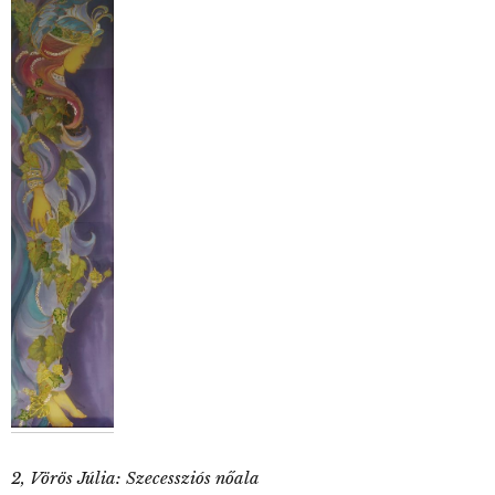
2, Vörös Júlia: Szecessziós nőala