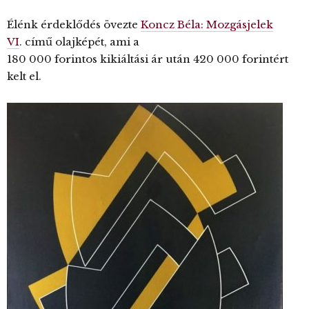
Élénk érdeklődés övezte
Koncz Béla: Mozgásjelek
VI
. című olajképét, ami a
180 000 forintos kikiáltási ár után 420 000 forintért
kelt el.