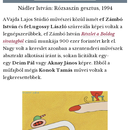
Nádler István: Rózsaszín gesztus, 1994
A Vajda Lajos Stúdió művészei közül ismét
ef Zámbó
István
és
feLugossy László
szürreális képei voltak a
legnépszerűbbek, ef Zámbó István
Részlet a Boldog
sivatagból
című munkája 900 ezer forintért kelt el.
Nagy volt a kereslet azonban a szentendrei művészek
absztrakt alkotásai iránt is, sokan licitáltak egy-
egy
Deim Pál
vagy
Aknay János
képre. Ebből a
műfajból mégis
Konok Tamás
művei voltak a
legkeresettebbek.