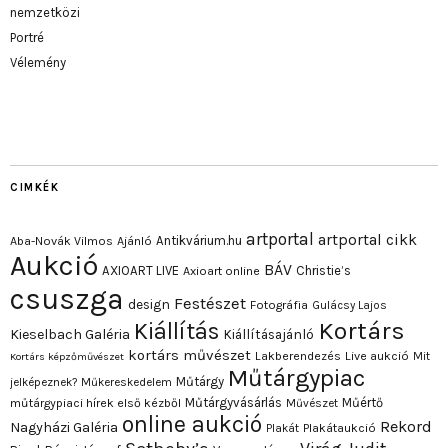
nemzetközi
Portré
Vélemény
CIMKÉK
artportal
artportal cikk
Antikvárium.hu
Aba-Novák Vilmos
Ajánló
Aukció
BÁV
AXIOART LIVE
Christie’s
Axioart online
csuszga
Festészet
design
Fotográfia
Gulácsy Lajos
Kortárs
Kiállítás
Kieselbach Galéria
Kiállításajánló
kortárs művészet
Lakberendezés
Live aukció
Mit
Kortárs képzőművészet
Műtárgypiac
Műtárgy
jelképeznek?
Műkereskedelem
Műtárgyvásárlás
Műértő
műtárgypiaci hírek első kézből
Művészet
online aukció
Rekord
Nagyházi Galéria
Plakát
Plakátaukció