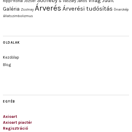
Sotheby’s
Virág Judit
Rippl-Rónai József
Vaszary János
Árverés
Árverési tudósítás
Galéria
Zsolnay
Önarckép
állatszimbolizmus
OLDALAK
Kezdőlap
Blog
EGYÉB
Axioart
Axioart piactér
Regisztráció