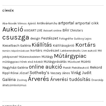
CÍMKÉK
artportal
artportal cikk
Antikvárium.hu
Aba-Novák Vilmos
Ajánló
Aukció
BÁV
AXIOART LIVE
Christie’s
Axioart online
csuszga
Festészet
design
Fotográfia
Gulácsy Lajos
Kortárs
Kiállítás
Kieselbach Galéria
Kiállításajánló
kortárs művészet
Lakberendezés
Live aukció
Mit
Kortárs képzőművészet
Műtárgypiac
Műtárgy
jelképeznek?
Műkereskedelem
Műtárgyvásárlás
Műértő
műtárgypiaci hírek első kézből
Művészet
online aukció
Rekord
Nagyházi Galéria
Plakát
Plakátaukció
Sotheby’s
Virág Judit
Rippl-Rónai József
Vaszary János
Árverés
Árverési tudósítás
Galéria
Zsolnay
Önarckép
állatszimbolizmus