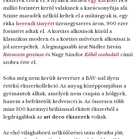
ékszerek érték el, a nyakék mellett
egy karkötő
14,4
millió forintért kerül valakinek a karácsonyfája alá.
Szinte maradék nélkül keltek el a műtárgyak is, egy
ritka
herendi tányért
tizenegyszeres áron, 900 ezer
forintért adtak el. A kortárs alkotások közül a
klasszikus modern és a kortárs művészek alkotásai is
jól szerepeltek. A legmagasabb árat Nádler István
Rózsaszín gesztusa
és Nagy Sándor
Kőből szabadult
című
szobra érte el.
Soha még nem került árverésre a BÁV-nál ilyen
értékű ékszerkollekció. Az anyag középpontjában a
gyémántok álltak, amelyek nem csupán a hölgyek,
hanem a befektetők kedvencei is. Az összesen több
mint 300 karátnyi briliánssal ékített ékszerből a
legdrágábbak az
art deco ékszerek
voltak.
Az első világháború nélkülözései után divatba jött,