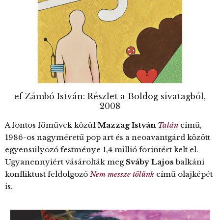
ef Zámbó István: Részlet a Boldog sivatagból,
2008
A fontos főművek közü
l Mazzag István
Talán
című,
1986-os nagyméretű pop art és a neoavantgárd között
egyensúlyozó festménye 1,4 millió forintért kelt el.
Ugyanennyiért vásárolták meg
Sváby Lajos
balkáni
konfliktust feldolgozó
Nem messze tőlünk
című olajképét
is.