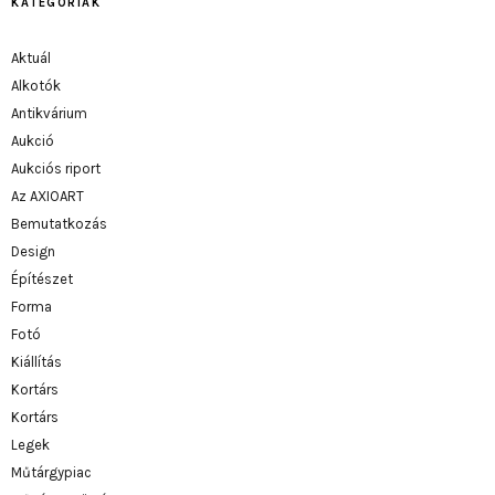
KATEGÓRIÁK
Aktuál
Alkotók
Antikvárium
Aukció
Aukciós riport
Az AXIOART
Bemutatkozás
Design
Építészet
Forma
Fotó
Kiállítás
Kortárs
Kortárs
Legek
Műtárgypiac