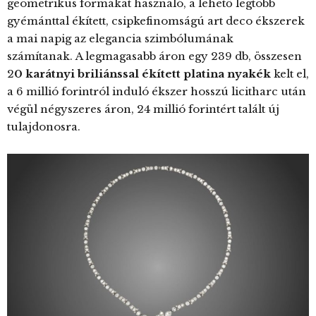
geometrikus formákat használó, a lehető legtöbb
gyémánttal ékített, csipkefinomságú art deco ékszerek
a mai napig az elegancia szimbólumának
számítanak. A legmagasabb áron egy 239 db, összesen
2
0 karátnyi briliánssal ékített platina nyakék
kelt el,
a 6 millió forintról induló ékszer hosszú licitharc után
végül négyszeres áron, 24 millió forintért talált új
tulajdonosra.