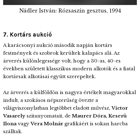
Nádler István: Rózsaszín gesztus, 1994
7. Kortárs aukció
A karácsonyi aukció második napján kortárs
festmények és szobrok kerültek kalapács alá. Az
árverés különlegessége volt, hogy a 30-as, 40-es
években született klasszikus modern alkotók és a fiatal
kortársak alkotásai együtt szerepeltek.
Az árverés a külföldön is nagyra értékelt magyarokkal
indult, a szokásos népszerűség övezte a
világviszonylatban legtöbbet eladott művész,
Victor
Vasarely
szitanyomatait, de
Maurer Dóra, Keserü
Ilona
vagy
Vera Molnár
grafikáért is sokan harcba
szálltak.