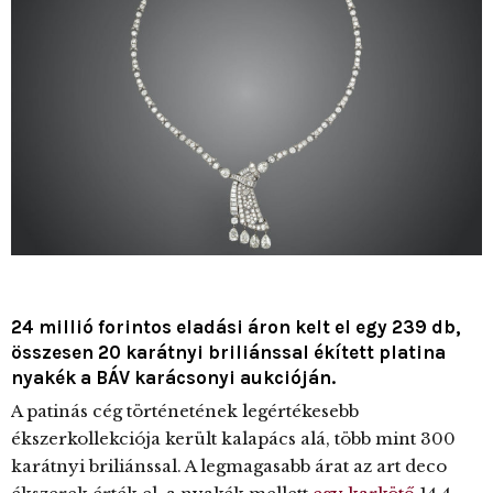
24 millió forintos eladási áron kelt el egy 239 db,
összesen 20 karátnyi briliánssal ékített platina
nyakék a BÁV karácsonyi aukcióján.
A patinás cég történetének legértékesebb
ékszerkollekciója került kalapács alá, több mint 300
karátnyi briliánssal. A legmagasabb árat az art deco