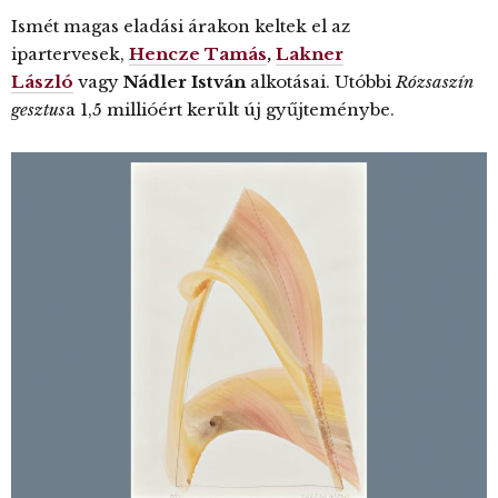
Ismét magas eladási árakon keltek el az
ipartervesek,
Hencze Tamás
,
Lakner
László
vagy
Nádler István
alkotásai. Utóbbi
Rózsaszín
gesztus
a 1,5 millióért került új gyűjteménybe.