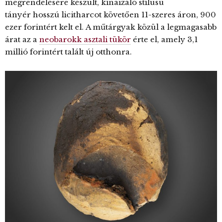
megrendelésére készült, kínaizáló stílusú
tányér hosszú licitharcot követően 11-szeres áron, 900
ezer forintért kelt el. A műtárgyak közül a legmagasabb
árat az a
neobarokk asztali tükör
érte el, amely 3,1
millió forintért talált új otthonra.