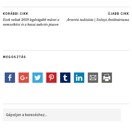
KORÁBBI CIKK
ÚJABB CIKK
Ezek voltak 2019 legdrágább művei a
Árverési tudósítás | Szőnyi Antikváriuma
nemzetközi és a hazai aukciós piacon
MEGOSZTÁS