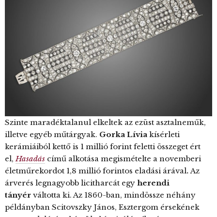
Szinte maradéktalanul elkeltek az ezüst asztalneműk,
illetve egyéb műtárgyak.
Gorka Lívia
kísérleti
kerámiáiból kettő is 1 millió forint feletti összeget ért
el,
Hasadás
című alkotása megismételte a novemberi
életműrekordot 1,8 millió forintos eladási árával
.
Az
árverés legnagyobb licitharcát egy
herendi
tányér
váltotta ki. Az 1860-ban, mindössze néhány
példányban Scitovszky János, Esztergom érsekének