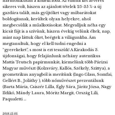
harmonikusan a kollekcióba. Az elmúlt két árverés
sikeres volt, hiszen az ajánlott tételek 25-35 %-a új
gazdára talált, más gyűjtőket vagy műbarátokat
boldogítanak, kerültek olyan helyekre, ahol
megbecsülik a műalkotásokat. Megvalljuk néha egy
kicsit fájt is a szívünk, hiszen évekig velünk éltek, nap,
mint nap láttuk őket, beégtek a világunkba. Ám
megtanultuk, hogy el kell tudni engedni a
“gyerekeket”, s most is ezt tesszük! A Kirakodás 3.
újdonságai, hogy felajánlunk néhány autentikus
Mattis Teutsch papírmunkát, kiemelünk több Párizsi
Magyar művészt (Kolzsváry, Kallós, Székely, Szittya), a
geometrikus anyagból is merítünk (Ingo Glass, Somfai,
Gellért B., Joláthy ), több nőművészet prezentálunk
(Barta Mária, Csiszér Lilla, Égly Sára, Járitz Józsa, Nagy
Ildikó, Mándy Laura, Móritz Margit, Ország Lili,
Paqualetti …
2018.12.03.