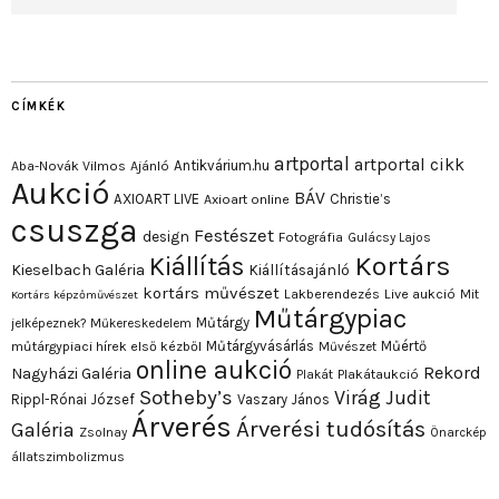
CÍMKÉK
artportal
artportal cikk
Antikvárium.hu
Aba-Novák Vilmos
Ajánló
Aukció
BÁV
AXIOART LIVE
Christie’s
Axioart online
csuszga
Festészet
design
Fotográfia
Gulácsy Lajos
Kortárs
Kiállítás
Kieselbach Galéria
Kiállításajánló
kortárs művészet
Lakberendezés
Live aukció
Mit
Kortárs képzőművészet
Műtárgypiac
Műtárgy
jelképeznek?
Műkereskedelem
Műtárgyvásárlás
Műértő
műtárgypiaci hírek első kézből
Művészet
online aukció
Rekord
Nagyházi Galéria
Plakát
Plakátaukció
Sotheby’s
Virág Judit
Rippl-Rónai József
Vaszary János
Árverés
Árverési tudósítás
Galéria
Zsolnay
Önarckép
állatszimbolizmus