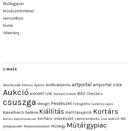
Műtárgypiac
Művészettörténet
nemzetközi
Portré
Vélemény
CIMKÉK
artportal
artportal cikk
Antikvárium.hu
Aba-Novák Vilmos
Ajánló
Aukció
BÁV
AXIOART LIVE
Christie’s
Axioart online
csuszga
Festészet
design
Fotográfia
Gulácsy Lajos
Kortárs
Kiállítás
Kieselbach Galéria
Kiállításajánló
kortárs művészet
Lakberendezés
Live aukció
Mit
Kortárs képzőművészet
Műtárgypiac
Műtárgy
jelképeznek?
Műkereskedelem