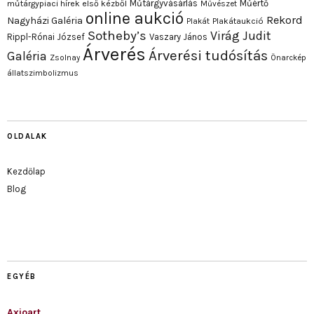
Műtárgyvásárlás
Műértő
műtárgypiaci hírek első kézből
Művészet
online aukció
Rekord
Nagyházi Galéria
Plakát
Plakátaukció
Sotheby’s
Virág Judit
Rippl-Rónai József
Vaszary János
Árverés
Árverési tudósítás
Galéria
Zsolnay
Önarckép
állatszimbolizmus
OLDALAK
Kezdőlap
Blog
EGYÉB
Axioart