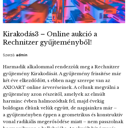
Kirakodás3 – Online aukció a
Rechnitzer gyűjteményből!
Szerző:
admin
Harmadik alkalommal rendezzük meg a Rechnitzer
gyűjtemény Kirakodását. A gyűjtemény frissítése már
két éve elkezdődött, s ebben nagy szerepe van az
AXIOART online árveréseinek. A célunk megválni a
gyűjtemény azon részeitől, amelyek az elmúlt
harminc évben halmozódtak fel, majd évekig
boldogan éltünk velük együtt, de napjainkra már –
a gyűjteményben éppen a geometrikus és konstruktív
vonal radikális megerősödése miatt – nem passzolnak