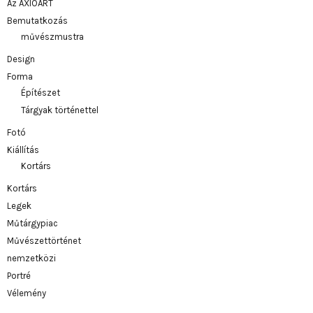
Az AXIOART
Bemutatkozás
művészmustra
Design
Forma
Építészet
Tárgyak történettel
Fotó
Kiállítás
Kortárs
Kortárs
Legek
Műtárgypiac
Művészettörténet
nemzetközi
Portré
Vélemény