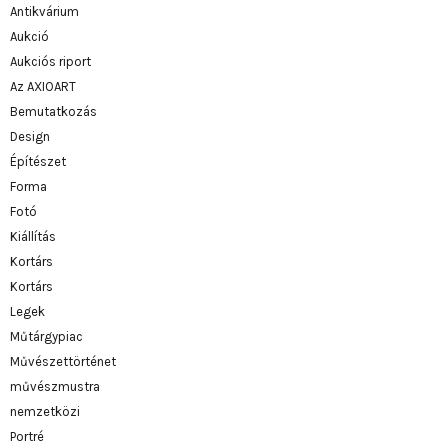
Antikvárium
Aukció
Aukciós riport
Az AXIOART
Bemutatkozás
Design
Építészet
Forma
Fotó
Kiállítás
Kortárs
Kortárs
Legek
Műtárgypiac
Művészettörténet
művészmustra
nemzetközi
Portré