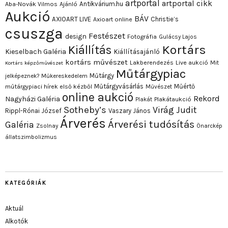
artportal
artportal cikk
Antikvárium.hu
Aba-Novák Vilmos
Ajánló
Aukció
BÁV
AXIOART LIVE
Christie’s
Axioart online
csuszga
Festészet
design
Fotográfia
Gulácsy Lajos
Kortárs
Kiállítás
Kieselbach Galéria
Kiállításajánló
kortárs művészet
Lakberendezés
Live aukció
Mit
Kortárs képzőművészet
Műtárgypiac
Műtárgy
jelképeznek?
Műkereskedelem
Műtárgyvásárlás
Műértő
műtárgypiaci hírek első kézből
Művészet
online aukció
Rekord
Nagyházi Galéria
Plakát
Plakátaukció
Sotheby’s
Virág Judit
Rippl-Rónai József
Vaszary János
Árverés
Árverési tudósítás
Galéria
Zsolnay
Önarckép
állatszimbolizmus
KATEGÓRIÁK
Aktuál
Alkotók