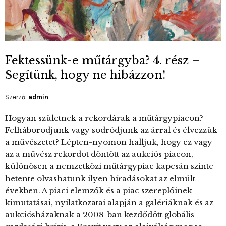
Fektessünk-e műtárgyba? 4. rész –
Segítünk, hogy ne hibázzon!
Szerző:
admin
Hogyan születnek a rekordárak a műtárgypiacon?
Felháborodjunk vagy sodródjunk az árral és élvezzük
a művészetet? Lépten-nyomon halljuk, hogy ez vagy
az a művész rekordot döntött az aukciós piacon,
különösen a nemzetközi műtárgypiac kapcsán szinte
hetente olvashatunk ilyen híradásokat az elmúlt
években. A piaci elemzők és a piac szereplőinek
kimutatásai, nyilatkozatai alapján a galériáknak és az
aukciósházaknak a 2008-ban kezdődött globális