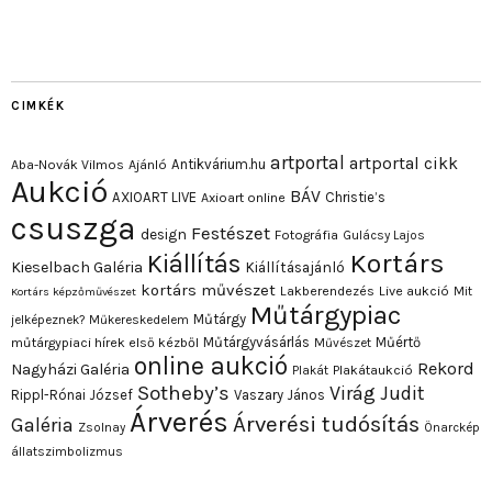
CIMKÉK
artportal
artportal cikk
Antikvárium.hu
Aba-Novák Vilmos
Ajánló
Aukció
BÁV
AXIOART LIVE
Christie’s
Axioart online
csuszga
Festészet
design
Fotográfia
Gulácsy Lajos
Kortárs
Kiállítás
Kieselbach Galéria
Kiállításajánló
kortárs művészet
Lakberendezés
Live aukció
Mit
Kortárs képzőművészet
Műtárgypiac
Műtárgy
jelképeznek?
Műkereskedelem
Műtárgyvásárlás
Műértő
műtárgypiaci hírek első kézből
Művészet
online aukció
Rekord
Nagyházi Galéria
Plakát
Plakátaukció
Sotheby’s
Virág Judit
Rippl-Rónai József
Vaszary János
Árverés
Árverési tudósítás
Galéria
Zsolnay
Önarckép
állatszimbolizmus