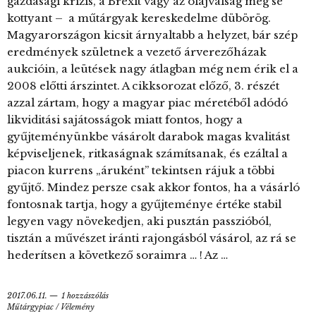
gazdasági krízis, a Brexit vagy az olajválság meg se
kottyant – a műtárgyak kereskedelme dübörög.
Magyarországon kicsit árnyaltabb a helyzet, bár szép
eredmények születnek a vezető árverezőházak
aukcióin, a leütések nagy átlagban még nem érik el a
2008 előtti árszintet. A cikksorozat előző, 3. részét
azzal zártam, hogy a magyar piac méretéből adódó
likviditási sajátosságok miatt fontos, hogy a
gyűjteményünkbe vásárolt darabok magas kvalitást
képviseljenek, ritkaságnak számítsanak, és ezáltal a
piacon kurrens „áruként” tekintsen rájuk a többi
gyűjtő. Mindez persze csak akkor fontos, ha a vásárló
fontosnak tartja, hogy a gyűjteménye értéke stabil
legyen vagy növekedjen, aki pusztán passzióból,
tisztán a művészet iránti rajongásból vásárol, az rá se
hederítsen a következő soraimra … ! Az …
2017.06.11.
1 hozzászólás
Műtárgypiac
/
Vélemény