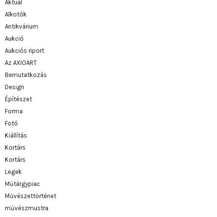
Aktuál
Alkotók
Antikvárium
Aukció
Aukciós riport
Az AXIOART
Bemutatkozás
Design
Építészet
Forma
Fotó
Kiállítás
Kortárs
Kortárs
Legek
Műtárgypiac
Művészettörténet
művészmustra