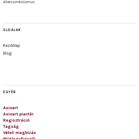
állatszimbolizmus
OLDALAK
Kezdőlap
Blog
EGYÉB
Axioart
Axioart piactér
Regisztráció
Tagság
Vételi megbízás
Műtárgyfigyelő