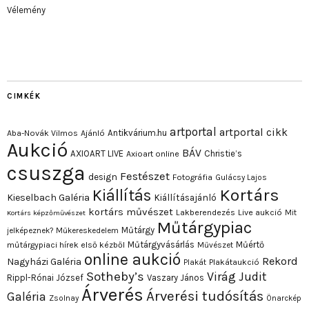
Vélemény
CIMKÉK
artportal
artportal cikk
Antikvárium.hu
Aba-Novák Vilmos
Ajánló
Aukció
BÁV
AXIOART LIVE
Christie’s
Axioart online
csuszga
Festészet
design
Fotográfia
Gulácsy Lajos
Kortárs
Kiállítás
Kieselbach Galéria
Kiállításajánló
kortárs művészet
Lakberendezés
Live aukció
Mit
Kortárs képzőművészet
Műtárgypiac
Műtárgy
jelképeznek?
Műkereskedelem
Műtárgyvásárlás
Műértő
műtárgypiaci hírek első kézből
Művészet
online aukció
Rekord
Nagyházi Galéria
Plakát
Plakátaukció
Sotheby’s
Virág Judit
Rippl-Rónai József
Vaszary János
Árverés
Árverési tudósítás
Galéria
Zsolnay
Önarckép