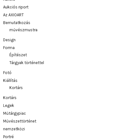
Aukciós riport
Az AXIOART
Bemutatkozás
művészmustra
Design
Forma
Építészet
Tárgyak történettel
Fotó
Kiállítás
Kortárs
Kortárs
Legek
Műtárgypiac
Művészettörténet
nemzetközi
Portré