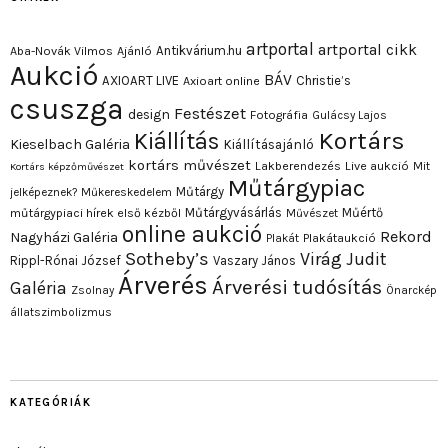
artportal
artportal cikk
Antikvárium.hu
Aba-Novák Vilmos
Ajánló
Aukció
BÁV
AXIOART LIVE
Christie’s
Axioart online
csuszga
Festészet
design
Fotográfia
Gulácsy Lajos
Kortárs
Kiállítás
Kieselbach Galéria
Kiállításajánló
kortárs művészet
Lakberendezés
Live aukció
Mit
Kortárs képzőművészet
Műtárgypiac
Műtárgy
jelképeznek?
Műkereskedelem
Műtárgyvásárlás
Műértő
műtárgypiaci hírek első kézből
Művészet
online aukció
Rekord
Nagyházi Galéria
Plakát
Plakátaukció
Sotheby’s
Virág Judit
Rippl-Rónai József
Vaszary János
Árverés
Árverési tudósítás
Galéria
Zsolnay
Önarckép
állatszimbolizmus
KATEGÓRIÁK