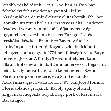
később odaköltöztek. Goya 1763-ban és 1766-ban
felvételért folyamodott a Spanyol Királyi
Akadémiához, de mindkétszer elutasították. 1771-ben
Rómába utazott, ahol a Parma városa által rendezett
festészeti versenyen második díjat nyert. Még
ugyanebben az évben visszatért Zaragozába és
freskókat készített. Francisco Bayeu y Subías
tanítványa lett; innentől fogva kezdte kialakítani
jellegzetes stílusjegyeit. 1774-ben feleségül vette Bayeu
nővérét, Josefát. A Királyi Szövőműhelyben kapott
állást, ahol öt év alatt kb. 42 mintát tervezett. Bejáratos
lett a királyi udvarba is, oltárképet festett a Szent
Ferenc templom részére, és a San Fernando-i
Akadémia tagjává választotta. 1783-ban José Moñino,
Floridablanca grófja, III. Károly spanyol király
kegyence, megbízta Goyát, hogy portrét fessen róla.
Barátságot …