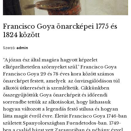
Francisco Goya önarcképei 1775 és
1824 között
Szerző:
admin
“A józan ész által magára hagyott képzelet
elképzelhetetlen szörnyeket szül.” Francisco Goya
Francisco Goya 29 és 78 éves kora között számos
önarcképet festett, amelyek az önvizsgálódáson túl
alkotói útkeresését is szemléltetik. Cikkünkben
összegyűjtöttük Goya önarcképeit és időrendi
sorrendbe tettük az alkotásokat, hogy láthassuk
hogyan változott a legendás festő stílusa és hogyan
látta magát évről évre. Életút Francisco Goya 1746-ban
született Spanyolországban Fuendetodos-ban. 1749-
ben a család házat vett Zaragozában és néhány évvel