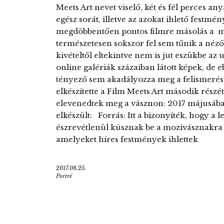
Meets Art nevet viselő, két és fél perces an
egész sorát, illetve az azokat ihlető festmén
megdöbbentően pontos filmre másolás a mo
természetesen sokszor fel sem tűnik a néző
kivételtől eltekintve nem is jut eszükbe az
online galériák százaiban látott képek, de
tényező sem akadályozza meg a felismerés
elkészítette a Film Meets Art második részé
elevenedtek meg a vásznon: 2017 májusába
elkészült: Forrás: Itt a bizonyíték, hogy a
észrevétlenül kúsznak be a mozivásznakra K
amelyeket híres festmények ihlettek
2017.08.25.
Portré