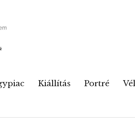
ók
gypiac
Kiállítás
Portré
Vé