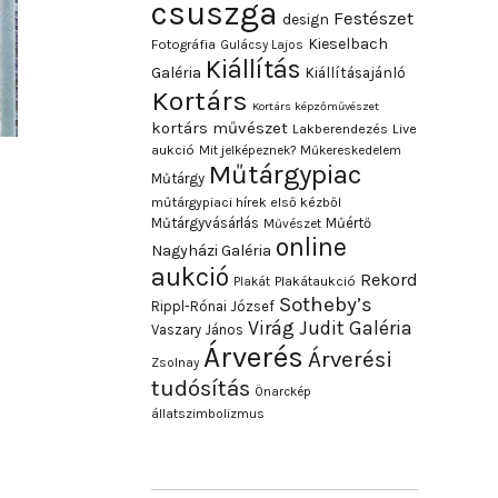
csuszga
Festészet
design
Kieselbach
Fotográfia
Gulácsy Lajos
Kiállítás
Galéria
Kiállításajánló
Kortárs
Kortárs képzőművészet
kortárs művészet
Lakberendezés
Live
aukció
Mit jelképeznek?
Műkereskedelem
Műtárgypiac
Műtárgy
műtárgypiaci hírek első kézből
Műtárgyvásárlás
Műértő
Művészet
online
Nagyházi Galéria
aukció
Rekord
Plakát
Plakátaukció
Sotheby’s
Rippl-Rónai József
Virág Judit Galéria
Vaszary János
Árverés
Árverési
Zsolnay
tudósítás
Önarckép
állatszimbolizmus