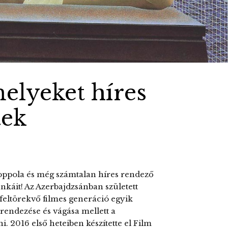
melyeket híres
tek
Coppola és még számtalan híres rendező
unkáit! Az Azerbajdzsánban született
feltörekvő filmes generáció egyik
, rendezése és vágása mellett a
. 2016 első heteiben készítette el Film