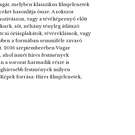
yagát, melyben klasszikus filmjelenetek
yeket hasonlítja össze. A sokszor
zivászon, vagy a tévéképernyő előtt
knek, sőt, néhány tényleg átlátszó
 utcai óriásplakátok, tévéreklámok, vagy
 ebben a formában semmiféle zavaró
t. 2016 szeptemberében Vugar
t, ahol ismét híres festmények
n a sorozat harmadik része is
 leghíresebb festmények milyen
épek forrása: Híres filmjelenetek,