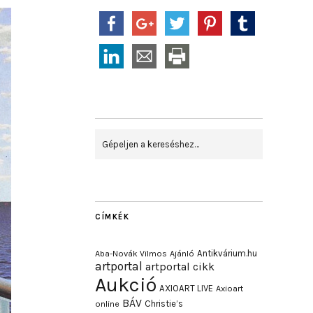
CÍMKÉK
Antikvárium.hu
Aba-Novák Vilmos
Ajánló
artportal
artportal cikk
Aukció
AXIOART LIVE
Axioart
BÁV
Christie’s
online