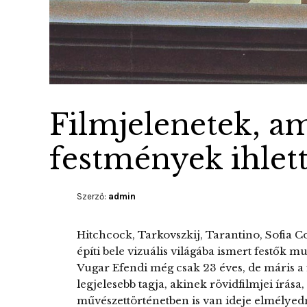
Filmjelenetek, a
festmények ihlet
Szerző:
admin
Hitchcock, Tarkovszkij, Tarantino, Sofia 
építi bele vizuális világába ismert festők m
Vugar Efendi még csak 23 éves, de máris a 
legjelesebb tagja, akinek rövidfilmjei írása
művészettörténetben is van ideje elmélyedni