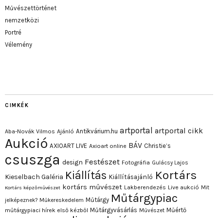
Művészettörténet
nemzetközi
Portré
Vélemény
CIMKÉK
artportal
artportal cikk
Antikvárium.hu
Aba-Novák Vilmos
Ajánló
Aukció
BÁV
AXIOART LIVE
Christie’s
Axioart online
csuszga
Festészet
design
Fotográfia
Gulácsy Lajos
Kortárs
Kiállítás
Kieselbach Galéria
Kiállításajánló
kortárs művészet
Lakberendezés
Live aukció
Mit
Kortárs képzőművészet
Műtárgypiac
Műtárgy
jelképeznek?
Műkereskedelem
Műtárgyvásárlás
Műértő
műtárgypiaci hírek első kézből
Művészet