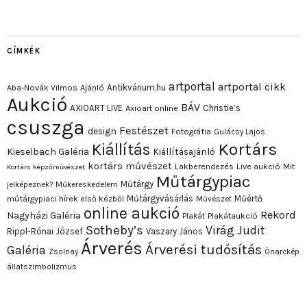
CÍMKÉK
artportal
artportal cikk
Antikvárium.hu
Aba-Novák Vilmos
Ajánló
Aukció
BÁV
AXIOART LIVE
Christie’s
Axioart online
csuszga
Festészet
design
Fotográfia
Gulácsy Lajos
Kortárs
Kiállítás
Kieselbach Galéria
Kiállításajánló
kortárs művészet
Lakberendezés
Live aukció
Mit
Kortárs képzőművészet
Műtárgypiac
Műtárgy
jelképeznek?
Műkereskedelem
Műtárgyvásárlás
Műértő
műtárgypiaci hírek első kézből
Művészet
online aukció
Rekord
Nagyházi Galéria
Plakát
Plakátaukció
Sotheby’s
Virág Judit
Rippl-Rónai József
Vaszary János
Árverés
Árverési tudósítás
Galéria
Zsolnay
Önarckép
állatszimbolizmus