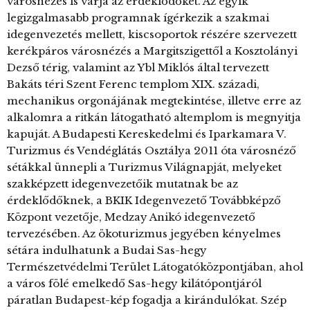
városnézés is várja az érdeklődőket. Az egyik
legizgalmasabb programnak ígérkezik a szakmai
idegenvezetés mellett, kiscsoportok részére szervezett
kerékpáros városnézés a Margitszigettől a Kosztolányi
Dezső térig, valamint az Ybl Miklós által tervezett
Bakáts téri Szent Ferenc templom XIX. századi,
mechanikus orgonájának megtekintése, illetve erre az
alkalomra a ritkán látogatható altemplom is megnyitja
kapuját. A Budapesti Kereskedelmi és Iparkamara V.
Turizmus és Vendéglátás Osztálya 2011 óta városnéző
sétákkal ünnepli a Turizmus Világnapját, melyeket
szakképzett idegenvezetőik mutatnak be az
érdeklődőknek, a BKIK Idegenvezető Továbbképző
Központ vezetője, Medzay Anikó idegenvezető
tervezésében. Az ökoturizmus jegyében kényelmes
sétára indulhatunk a Budai Sas-hegy
Természetvédelmi Terület Látogatóközpontjában, ahol
a város fölé emelkedő Sas-hegy kilátópontjáról
páratlan Budapest-kép fogadja a kirándulókat. Szép