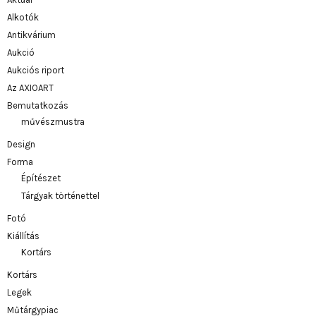
Alkotók
Antikvárium
Aukció
Aukciós riport
Az AXIOART
Bemutatkozás
művészmustra
Design
Forma
Építészet
Tárgyak történettel
Fotó
Kiállítás
Kortárs
Kortárs
Legek
Műtárgypiac