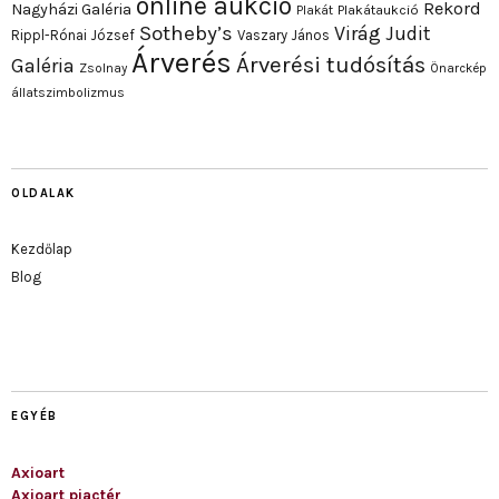
online aukció
Rekord
Nagyházi Galéria
Plakát
Plakátaukció
Sotheby’s
Virág Judit
Rippl-Rónai József
Vaszary János
Árverés
Árverési tudósítás
Galéria
Zsolnay
Önarckép
állatszimbolizmus
OLDALAK
Kezdőlap
Blog
EGYÉB
Axioart
Axioart piactér