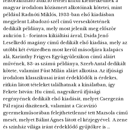
felsorakoztató aukció tételei közül kiemelkednek a
magyar irodalom közismert alkotóinak kötetei, mint
például Radnóti Miklós, 1933-ban első kiadásban
megjelent Lábadozó szél című verseskötetének
dedikált példánya, mely most jelenik meg először
aukción 1.- forintos kikiáltási árral, Dsida Jenő
Leselkedő magány című dedikált első kiadása, mely az
utóbbi két évtizedben most kerül másodjára kalapács
alá, Karinthy Frigyes Együgyülexikon című aláírt
művének, 83-as számú példánya, Szerb Antal dedikált
kötete, valamint Füst Milán aláírt alkotása. Az ifjúsági
irodalom klasszikusai iránt érdeklődők is érdekes,
ritkán látott tételeket találhatnak a kínálatban, így
Fekete István: Hu című, nagysikerű ifjúsági
regényének dedikált első kiadását, melyet Csergezán
Pál rajzai díszítenek, valamint a Cicavízió
gyermekműsorában felejthetetlenné tett Mazsola című
mesét, melyet Bálint Ágnes látott el kézjegyével. A zene
és színház világa iránt érdeklődő gyűjtőkre is …