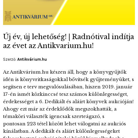
Új év, új lehetőség! | Radnótival indítja
az évet az Antikvarium.hu!
Szerző:
Antikvárium.hu
Az Antikvárium.hu készen áll, hogy a könyvgyűjtők
idén is könyvritkaságokkal bővítsék gyűjteményüket, s
segítsen e terv megvalósulásában, hiszen 2019. január
17-én ismét közkinccsé tesz számos különlegességet,
érdekességet a 6. Dedikált és aláírt könyvek aukcióján!
Ahogy ezt már az érdeklődők megszokhatták, a
témaköri választék igencsak szerteágazó, s
pontosan 223 tétel között lehet válogatni az aukciós
kínálatban. A dedikált és aláírt különlegességeket