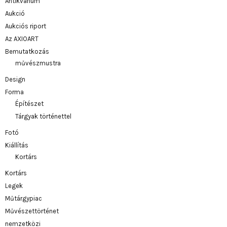
Antikvárium
Aukció
Aukciós riport
Az AXIOART
Bemutatkozás
művészmustra
Design
Forma
Építészet
Tárgyak történettel
Fotó
Kiállítás
Kortárs
Kortárs
Legek
Műtárgypiac
Művészettörténet
nemzetközi