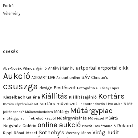
Portré
Vélemény
CIMKÉK
artportal
artportal cikk
Antikvárium.hu
Aba-Novák Vilmos
Ajánló
Aukció
BÁV
AXIOART LIVE
Christie’s
Axioart online
csuszga
Festészet
design
Fotográfia
Gulácsy Lajos
Kortárs
Kiállítás
Kieselbach Galéria
Kiállításajánló
kortárs művészet
Lakberendezés
Live aukció
Mit
Kortárs képzőművészet
Műtárgypiac
Műtárgy
jelképeznek?
Műkereskedelem
Műtárgyvásárlás
Műértő
műtárgypiaci hírek első kézből
Művészet
online aukció
Rekord
Nagyházi Galéria
Plakát
Plakátaukció
Sotheby’s
Virág Judit
Rippl-Rónai József
Vaszary János