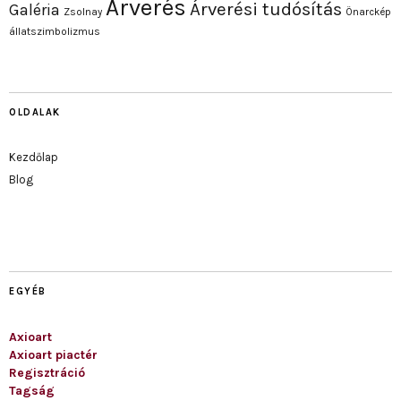
Árverés
Árverési tudósítás
Galéria
Zsolnay
Önarckép
állatszimbolizmus
OLDALAK
Kezdőlap
Blog
EGYÉB
Axioart
Axioart piactér
Regisztráció
Tagság