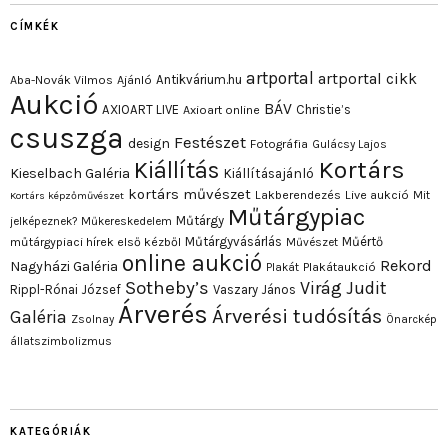
CÍMKÉK
artportal
artportal cikk
Antikvárium.hu
Aba-Novák Vilmos
Ajánló
Aukció
BÁV
AXIOART LIVE
Christie’s
Axioart online
csuszga
Festészet
design
Fotográfia
Gulácsy Lajos
Kortárs
Kiállítás
Kieselbach Galéria
Kiállításajánló
kortárs művészet
Lakberendezés
Live aukció
Mit
Kortárs képzőművészet
Műtárgypiac
Műtárgy
jelképeznek?
Műkereskedelem
Műtárgyvásárlás
Műértő
műtárgypiaci hírek első kézből
Művészet
online aukció
Rekord
Nagyházi Galéria
Plakát
Plakátaukció
Sotheby’s
Virág Judit
Rippl-Rónai József
Vaszary János
Árverés
Árverési tudósítás
Galéria
Zsolnay
Önarckép
állatszimbolizmus
KATEGÓRIÁK