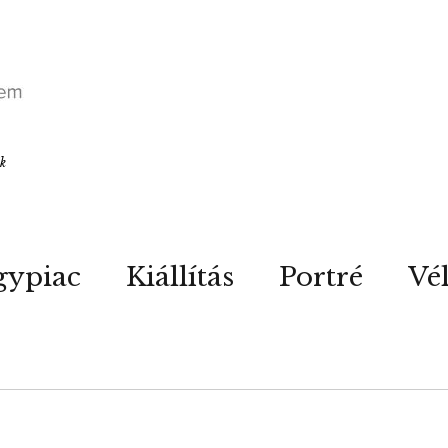
ók
gypiac
Kiállítás
Portré
Vé