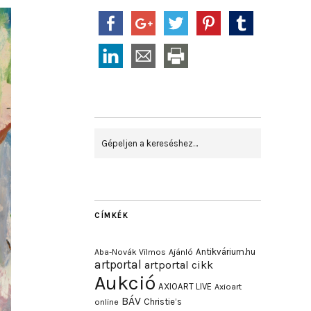
CÍMKÉK
Antikvárium.hu
Aba-Novák Vilmos
Ajánló
artportal
artportal cikk
Aukció
AXIOART LIVE
Axioart
BÁV
Christie’s
online