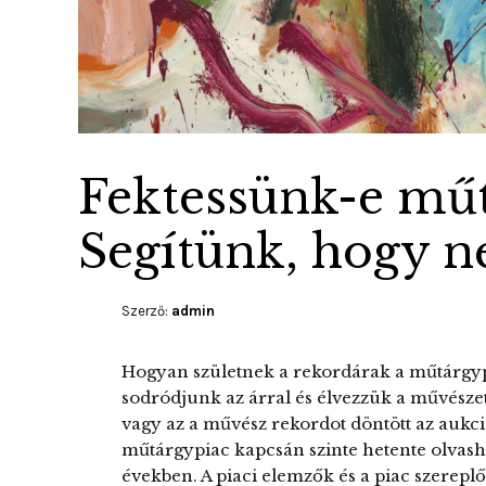
Fektessünk-e műt
Segítünk, hogy n
Szerző:
admin
Hogyan születnek a rekordárak a műtárgy
sodródjunk az árral és élvezzük a művész
vagy az a művész rekordot döntött az aukc
műtárgypiac kapcsán szinte hetente olvash
években. A piaci elemzők és a piac szereplő