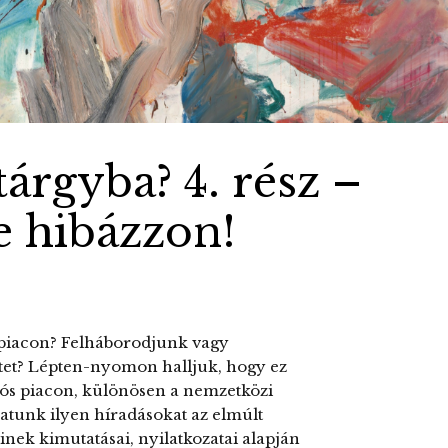
árgyba? 4. rész –
e hibázzon!
piacon? Felháborodjunk vagy
etet? Lépten-nyomon halljuk, hogy ez
iós piacon, különösen a nemzetközi
atunk ilyen híradásokat az elmúlt
inek kimutatásai, nyilatkozatai alapján