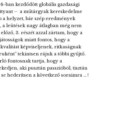
8-ban kezdődött globális gazdasági
 kottyant – a műtárgyak kereskedelme
b a helyzet, bár szép eredmények
, a leütések nagy átlagban még nem
t előző, 3. részét azzal zártam, hogy a
játosságok miatt fontos, hogy a
alitást képviseljenek, ritkaságnak
ruként” tekintsen rájuk a többi gyűjtő.
rló fontosnak tartja, hogy a
kedjen, aki pusztán passzióból, tisztán
á se hederítsen a következő soraimra … !