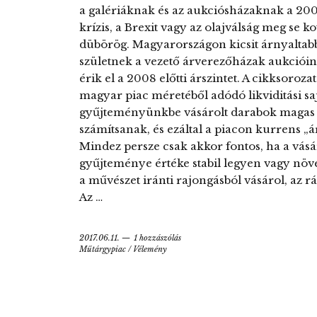
a galériáknak és az aukciósházaknak a 200
krízis, a Brexit vagy az olajválság meg se
dübörög. Magyarországon kicsit árnyaltab
születnek a vezető árverezőházak aukcióin
érik el a 2008 előtti árszintet. A cikksoroza
magyar piac méretéből adódó likviditási sa
gyűjteményünkbe vásárolt darabok magas kv
számítsanak, és ezáltal a piacon kurrens „á
Mindez persze csak akkor fontos, ha a vásá
gyűjteménye értéke stabil legyen vagy növe
a művészet iránti rajongásból vásárol, az r
Az …
2017.06.11.
1 hozzászólás
Műtárgypiac
/
Vélemény