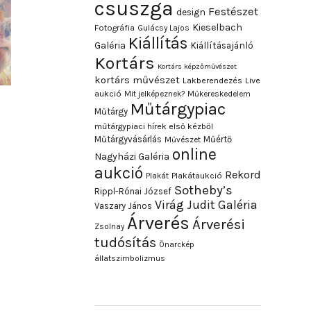
csuszga
Festészet
design
Kieselbach
Fotográfia
Gulácsy Lajos
Kiállítás
Galéria
Kiállításajánló
Kortárs
Kortárs képzőművészet
kortárs művészet
Lakberendezés
Live
aukció
Mit jelképeznek?
Műkereskedelem
Műtárgypiac
Műtárgy
műtárgypiaci hírek első kézből
Műtárgyvásárlás
Műértő
Művészet
online
Nagyházi Galéria
aukció
Rekord
Plakát
Plakátaukció
Sotheby’s
Rippl-Rónai József
Virág Judit Galéria
Vaszary János
Árverés
Árverési
Zsolnay
tudósítás
Önarckép
állatszimbolizmus