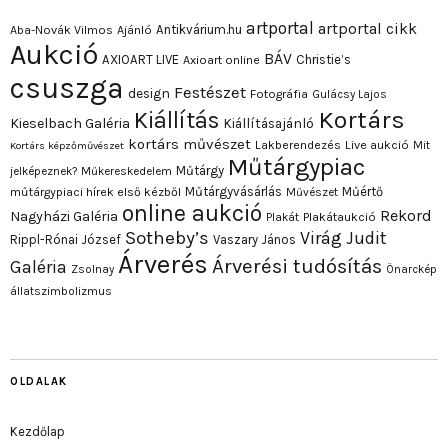
artportal
artportal cikk
Antikvárium.hu
Aba-Novák Vilmos
Ajánló
Aukció
BÁV
AXIOART LIVE
Christie’s
Axioart online
csuszga
Festészet
design
Fotográfia
Gulácsy Lajos
Kortárs
Kiállítás
Kieselbach Galéria
Kiállításajánló
kortárs művészet
Lakberendezés
Live aukció
Mit
Kortárs képzőművészet
Műtárgypiac
Műtárgy
jelképeznek?
Műkereskedelem
Műtárgyvásárlás
Műértő
műtárgypiaci hírek első kézből
Művészet
online aukció
Rekord
Nagyházi Galéria
Plakát
Plakátaukció
Sotheby’s
Virág Judit
Rippl-Rónai József
Vaszary János
Árverés
Árverési tudósítás
Galéria
Zsolnay
Önarckép
állatszimbolizmus
OLDALAK
Kezdőlap