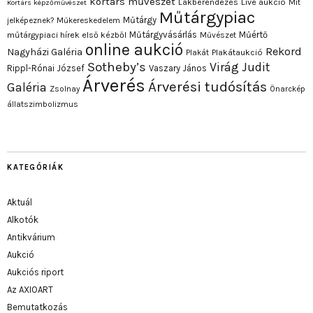
kortárs művészet
Lakberendezés
Live aukció
Mit
Kortárs képzőművészet
Műtárgypiac
Műtárgy
jelképeznek?
Műkereskedelem
Műtárgyvásárlás
Műértő
műtárgypiaci hírek első kézből
Művészet
online aukció
Rekord
Nagyházi Galéria
Plakát
Plakátaukció
Sotheby’s
Virág Judit
Rippl-Rónai József
Vaszary János
Árverés
Árverési tudósítás
Galéria
Zsolnay
Önarckép
állatszimbolizmus
KATEGÓRIÁK
Aktuál
Alkotók
Antikvárium
Aukció
Aukciós riport
Az AXIOART
Bemutatkozás