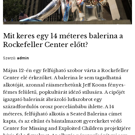
Mit keres egy 14 méteres balerina a
Rockefeller Center előtt?
Szerző:
admin
Május 12-én egy felfújható szobor várta a Rockefeller
Center elé érkezőket. A balerina le sem tagadhatná
alkotóját, azonnal ráismerhetünk Jeff Koons fényes-
fémes felületű, popkultúrát idéző stílusára. A cipőjét
igazgató balerinát ábrázoló lufiszobrot egy
századfordulós orosz porcelánbábu ihlette. A 14
méteres, felfújható alkotás a Seated Balerina címet
kapta, és az eltűnt és bántalmazott gyerekeket védő
Center for Missing and Exploited Children projektjére