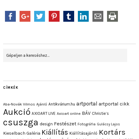
CÍMKÉK
artportal
artportal cikk
Antikvárium.hu
Aba-Novák Vilmos
Ajánló
Aukció
BÁV
AXIOART LIVE
Christie’s
Axioart online
csuszga
Festészet
design
Fotográfia
Gulácsy Lajos
Kortárs
Kiállítás
Kieselbach Galéria
Kiállításajánló