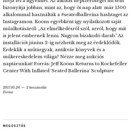
hívja fel a figyelmet. Az alkotás népszerűségét mi sem
bizonyítja jobban, mint az, hogy öt nap alatt már 1500
alkalommal használták a #seatedballerina hashtaget az
Instagramon. Koons egyébként így nyilatkozott saját
műalkotásáról: „Az elmélkedésről szól, arról, hogy mit
is jelent embernek lenni. Nagyon bizakodó darab.” Az
installációt június 2-ig nézhetik meg az érdeklődők.
Érdeklik a műtárgyak, antikvár könyvek és a
műkereskedelem világa? Nézze meg aukciós
naptárunkat! Forrás: Jeff Koons Returns to Rockefeller
Center With Inflated ‘Seated Ballerina’ Sculpture
2017.05.24.
2 hozzászólás
Forma
MEGOSZTÁS