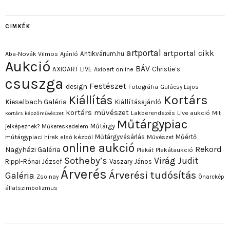
CIMKÉK
artportal
artportal cikk
Antikvárium.hu
Aba-Novák Vilmos
Ajánló
Aukció
BÁV
AXIOART LIVE
Christie’s
Axioart online
csuszga
Festészet
design
Fotográfia
Gulácsy Lajos
Kortárs
Kiállítás
Kieselbach Galéria
Kiállításajánló
kortárs művészet
Lakberendezés
Live aukció
Mit
Kortárs képzőművészet
Műtárgypiac
Műtárgy
jelképeznek?
Műkereskedelem
Műtárgyvásárlás
Műértő
műtárgypiaci hírek első kézből
Művészet
online aukció
Rekord
Nagyházi Galéria
Plakát
Plakátaukció
Sotheby’s
Virág Judit
Rippl-Rónai József
Vaszary János
Árverés
Árverési tudósítás
Galéria
Zsolnay
Önarckép
állatszimbolizmus