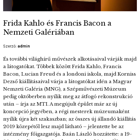
Frida Kahlo és Francis Bacon a
Nemzeti Galériában
Szerző:
admin
És további világhírű művészek alkotásaival várják majd
a látogatókat. Többek között Frida Kahlo, Francis
Bacon, Lucian Freud és a londoni iskola, majd Korniss
Dezső kiállításaival várja a látogatókat idén a Magyar
Nemzeti Galéria (MNG), a Szépművészeti Múzeum
pedig októberben nyílik meg az átfogó rekonstrukció
után – írja az MTI. A megújult épület már az új
koncepció jegyében, a régi mesterek múzeumaként
nyílik újra két szakaszban; az összes új állandó kiállítás
2019 közepétől lesz majd látható – jelentette be az
intézmény főigazgatója. Baán László hozzátette: a 19-