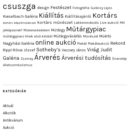
csuszga
Festészet
design
Fotográfia
Gulácsy Lajos
Kortárs
Kiállítás
Kieselbach Galéria
Kiállításajánló
kortárs művészet
Lakberendezés
Live aukció
Mit
Kortárs képzőművészet
Műtárgypiac
Műtárgy
jelképeznek?
Műkereskedelem
Műtárgyvásárlás
Műértő
műtárgypiaci hírek első kézből
Művészet
online aukció
Rekord
Nagyházi Galéria
Plakát
Plakátaukció
Sotheby’s
Virág Judit
Rippl-Rónai József
Vaszary János
Árverés
Árverési tudósítás
Galéria
Zsolnay
Önarckép
állatszimbolizmus
KATEGÓRIÁK
Aktuál
Alkotók
Antikvárium
Aukció