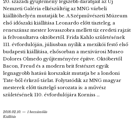
20. századi gyűjtemény legszebb darabjait az Új
Nemzeti Galéria elkészültéig az MNG várbeli
kiállítóhelyén mutatják be. A Szépművészeti Múzeum
első időszaki kiállítása Leonardo előtt tiszteleg, a
reneszánsz mester lovasszobra mellett tíz eredeti rajzát
is felvonultatva októbertől. Frida Kahlo születésének
111. évfordulóján, júliusban nyílik a mexikói festő első
budapesti kiállítása, elsősorban a mexivárosi Museo
Dolores Olmedo gyűjteményére építve. Októbertől
Bacon, Freud és a modern brit festészet egyik
legnagyobb hatású korszakát mutatja be a londoni
Tate-ből érkező tárlat. Folytatódik az MNG magyar
mesterek előtt tisztelgő sorozata is: a művész
születésének 110. évfordulójára Korniss …
2018.02.10.
1 hozzászólás
Kiállítás