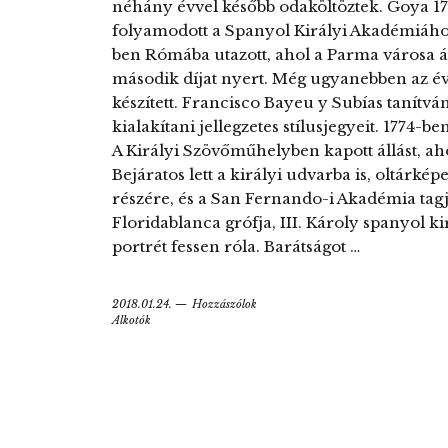
néhány évvel később odaköltöztek. Goya 17
folyamodott a Spanyol Királyi Akadémiához,
ben Rómába utazott, ahol a Parma városa ál
második díjat nyert. Még ugyanebben az év
készített. Francisco Bayeu y Subías tanítván
kialakítani jellegzetes stílusjegyeit. 1774-b
A Királyi Szövőműhelyben kapott állást, ahol
Bejáratos lett a királyi udvarba is, oltárké
részére, és a San Fernando-i Akadémia tagj
Floridablanca grófja, III. Károly spanyol 
portrét fessen róla. Barátságot …
2018.01.24.
Hozzászólok
Alkotók