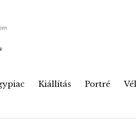
ók
gypiac
Kiállítás
Portré
Vé