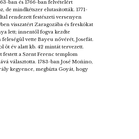
63-ban és 1766-ban felvételért
 de mindkétszer elutasították. 1771-
tal rendezett festészeti versenyen
ben visszatért Zaragozába és freskókat
ya lett; innentől fogva kezdte
en feleségül vette Bayeu nővérét, Josefát.
 öt év alatt kb. 42 mintát tervezett.
pet festett a Szent Ferenc templom
ává választotta. 1783-ban José Moñino,
király kegyence, megbízta Goyát, hogy