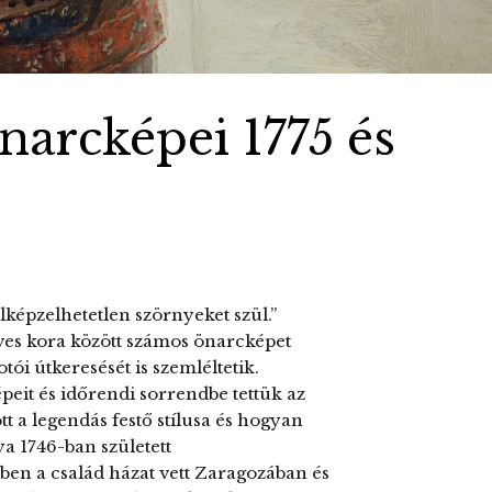
narcképei 1775 és
lképzelhetetlen szörnyeket szül.”
ves kora között számos önarcképet
tói útkeresését is szemléltetik.
it és időrendi sorrendbe tettük az
t a legendás festő stílusa és hogyan
ya 1746-ban született
en a család házat vett Zaragozában és