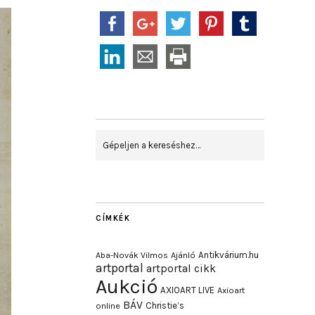
CÍMKÉK
Antikvárium.hu
Aba-Novák Vilmos
Ajánló
artportal
artportal cikk
Aukció
AXIOART LIVE
Axioart
BÁV
Christie’s
online