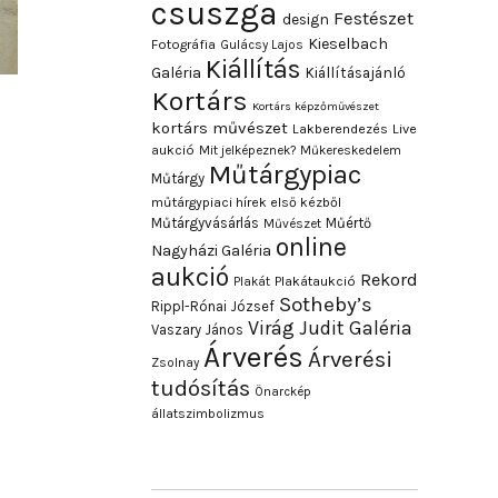
csuszga
Festészet
design
Kieselbach
Fotográfia
Gulácsy Lajos
Kiállítás
Galéria
Kiállításajánló
Kortárs
Kortárs képzőművészet
kortárs művészet
Lakberendezés
Live
aukció
Mit jelképeznek?
Műkereskedelem
Műtárgypiac
Műtárgy
műtárgypiaci hírek első kézből
Műtárgyvásárlás
Műértő
Művészet
online
Nagyházi Galéria
aukció
Rekord
Plakát
Plakátaukció
Sotheby’s
Rippl-Rónai József
Virág Judit Galéria
Vaszary János
Árverés
Árverési
Zsolnay
tudósítás
Önarckép
állatszimbolizmus