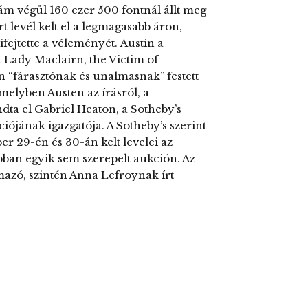
ám végül 160 ezer 500 fontnál állt meg
t levél kelt el a legmagasabb áron,
ifejtette a véleményét. Austin a
 Lady Maclairn, the Victim of
n “fárasztónak és unalmasnak” festett
melyben Austen az írásról, a
ta el Gabriel Heaton, a Sotheby’s
iójának igazgatója. A Sotheby’s szerint
ber 29-én és 30-án kelt levelei az
bban egyik sem szerepelt aukción. Az
mazó, szintén Anna Lefroynak írt