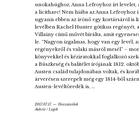
unokahúghoz, Anna Lefroyhoz írt levelet, 
a licitharc! Nem hiába az Anna Lefroyhoz ír
ugyanis ebben az írónő egy kortársáról is k
levélben Rachel Hunter gótikus regényét, a
Villainy című művét bírálta, amit egyenese
le. “Nagyon izgalmas, hogy van egy levél, a
regényekről és valaki másról mesél” – mond
könyvekkel és kéziratokkal foglalkozó szekc
a Büszkeség és balítélet írójának 1812. októ
Austen család tulajdonában voltak, és korá
árverésen szerepelt még egy 1814-ből szár
Austen-levéltöredék is, …
2017.07.17.
Hozzászólok
Aukció
/
Legek