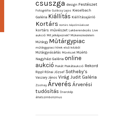
csuszga
Festészet
design
Kieselbach
Fotográfia
Gulácsy Lajos
Kiállítás
Galéria
Kiállításajánló
Kortárs
Kortárs képzőművészet
kortárs művészet
Lakberendezés
Live
aukció
Mit jelképeznek?
Műkereskedelem
Műtárgypiac
Műtárgy
műtárgypiaci hírek első kézből
Műtárgyvásárlás
Műértő
Művészet
online
Nagyházi Galéria
aukció
Rekord
Plakát
Plakátaukció
Sotheby’s
Rippl-Rónai József
Virág Judit Galéria
Vaszary János
Árverés
Árverési
Zsolnay
tudósítás
Önarckép
állatszimbolizmus