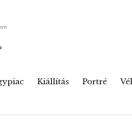
ók
gypiac
Kiállítás
Portré
Vé