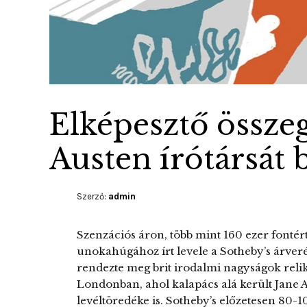
Elképesztő összeg
Austen írótársát b
Szerző:
admin
Szenzációs áron, több mint 160 ezer fontért
unokahúgához írt levele a Sotheby’s árverés
rendezte meg brit irodalmi nagyságok relik
Londonban, ahol kalapács alá került Jane A
levéltöredéke is. Sotheby’s előzetesen 80-1