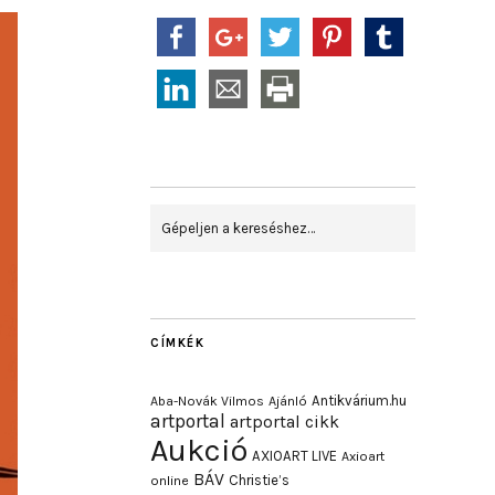
CÍMKÉK
Antikvárium.hu
Aba-Novák Vilmos
Ajánló
artportal
artportal cikk
Aukció
AXIOART LIVE
Axioart
BÁV
Christie’s
online