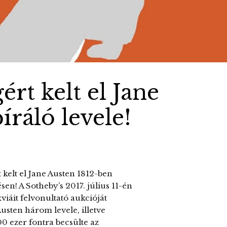
ért kelt el Jane
íráló levele!
 kelt el Jane Austen 1812-ben
en! A Sotheby’s 2017. július 11-én
viáit felvonultató aukcióját
usten három levele, illetve
00 ezer fontra becsülte az