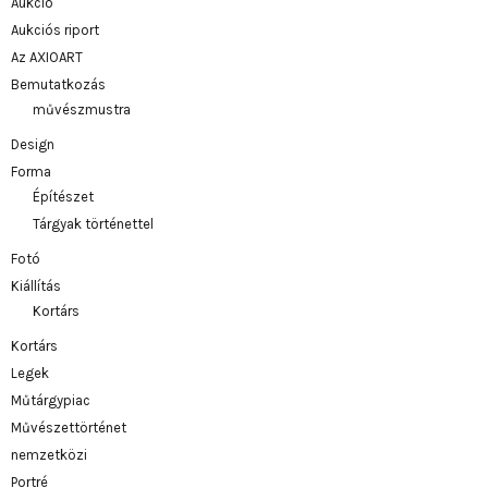
Aukció
Aukciós riport
Az AXIOART
Bemutatkozás
művészmustra
Design
Forma
Építészet
Tárgyak történettel
Fotó
Kiállítás
Kortárs
Kortárs
Legek
Műtárgypiac
Művészettörténet
nemzetközi
Portré