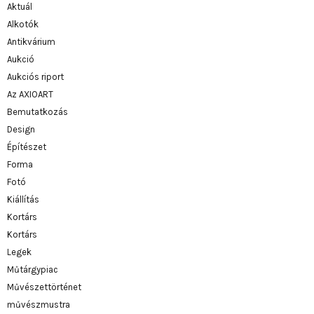
Aktuál
Alkotók
Antikvárium
Aukció
Aukciós riport
Az AXIOART
Bemutatkozás
Design
Építészet
Forma
Fotó
Kiállítás
Kortárs
Kortárs
Legek
Műtárgypiac
Művészettörténet
művészmustra