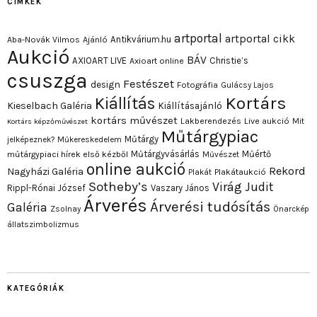
CÍMKÉK
artportal
artportal cikk
Antikvárium.hu
Aba-Novák Vilmos
Ajánló
Aukció
BÁV
AXIOART LIVE
Christie’s
Axioart online
csuszga
Festészet
design
Fotográfia
Gulácsy Lajos
Kortárs
Kiállítás
Kieselbach Galéria
Kiállításajánló
kortárs művészet
Lakberendezés
Live aukció
Mit
Kortárs képzőművészet
Műtárgypiac
Műtárgy
jelképeznek?
Műkereskedelem
Műtárgyvásárlás
Műértő
műtárgypiaci hírek első kézből
Művészet
online aukció
Rekord
Nagyházi Galéria
Plakát
Plakátaukció
Sotheby’s
Virág Judit
Rippl-Rónai József
Vaszary János
Árverés
Árverési tudósítás
Galéria
Zsolnay
Önarckép
állatszimbolizmus
KATEGÓRIÁK