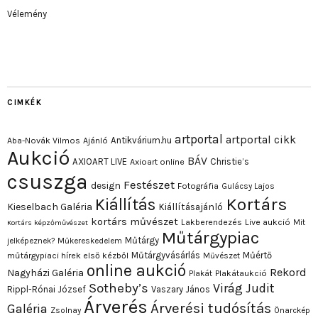
Vélemény
CIMKÉK
artportal
artportal cikk
Antikvárium.hu
Aba-Novák Vilmos
Ajánló
Aukció
BÁV
AXIOART LIVE
Christie’s
Axioart online
csuszga
Festészet
design
Fotográfia
Gulácsy Lajos
Kortárs
Kiállítás
Kieselbach Galéria
Kiállításajánló
kortárs művészet
Lakberendezés
Live aukció
Mit
Kortárs képzőművészet
Műtárgypiac
Műtárgy
jelképeznek?
Műkereskedelem
Műtárgyvásárlás
Műértő
műtárgypiaci hírek első kézből
Művészet
online aukció
Rekord
Nagyházi Galéria
Plakát
Plakátaukció
Sotheby’s
Virág Judit
Rippl-Rónai József
Vaszary János
Árverés
Árverési tudósítás
Galéria
Zsolnay
Önarckép