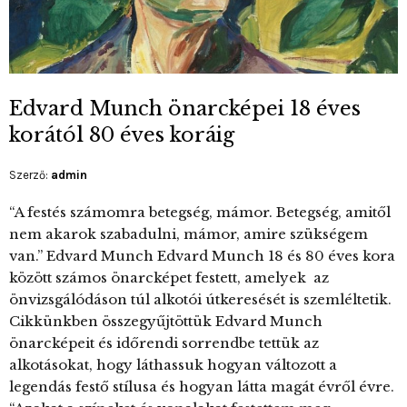
Edvard Munch önarcképei 18 éves
korától 80 éves koráig
Szerző:
admin
“A festés számomra betegség, mámor. Betegség, amitől
nem akarok szabadulni, mámor, amire szükségem
van.” Edvard Munch Edvard Munch 18 és 80 éves kora
között számos önarcképet festett, amelyek az
önvizsgálódáson túl alkotói útkeresését is szemléltetik.
Cikkünkben összegyűjtöttük Edvard Munch
önarcképeit és időrendi sorrendbe tettük az
alkotásokat, hogy láthassuk hogyan változott a
legendás festő stílusa és hogyan látta magát évről évre.