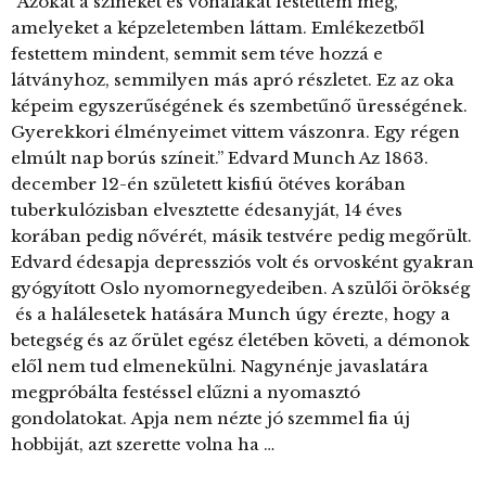
“Azokat a színeket és vonalakat festettem meg,
amelyeket a képzeletemben láttam. Emlékezetből
festettem mindent, semmit sem téve hozzá e
látványhoz, semmilyen más apró részletet. Ez az oka
képeim egyszerűségének és szembetűnő ürességének.
Gyerekkori élményeimet vittem vászonra. Egy régen
elmúlt nap borús színeit.” Edvard Munch Az 1863.
december 12-én született kisfiú ötéves korában
tuberkulózisban elvesztette édesanyját, 14 éves
korában pedig nővérét, másik testvére pedig megőrült.
Edvard édesapja depressziós volt és orvosként gyakran
gyógyított Oslo nyomornegyedeiben. A szülői örökség
és a halálesetek hatására Munch úgy érezte, hogy a
betegség és az őrület egész életében követi, a démonok
elől nem tud elmenekülni. Nagynénje javaslatára
megpróbálta festéssel elűzni a nyomasztó
gondolatokat. Apja nem nézte jó szemmel fia új
hobbiját, azt szerette volna ha …