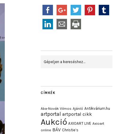
CÍMKÉK
Antikvárium.hu
Aba-Novák Vilmos
Ajánló
artportal
artportal cikk
Aukció
AXIOART LIVE
Axioart
BÁV
Christie’s
online