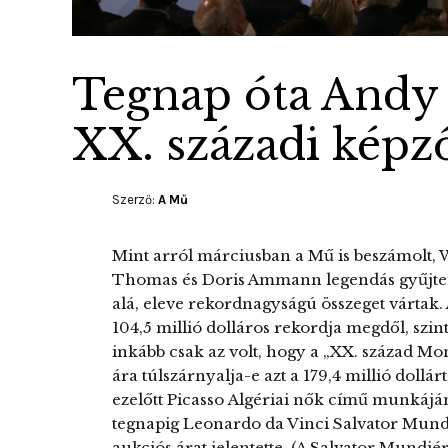
Tegnap óta Andy
XX. századi kép
Szerző:
A Mű
Mint arról márciusban a Mű is beszámolt,
Thomas és Doris Ammann legendás gyűjte
alá, eleve rekordnagyságú összeget vártak. A
104,5 millió dolláros rekordja megdől, szin
inkább csak az volt, hogy a „XX. század Mo
ára túlszárnyalja-e azt a 179,4 millió dollá
ezelőtt Picasso Algériai nők című munkájána
tegnapig Leonardo da Vinci Salvator Mund
aukciós árat jelentette. (A Salvator Mundiért