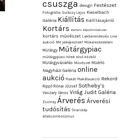
csuszga
Festészet
design
Kieselbach
Fotográfia
Gulácsy Lajos
Kiállítás
Galéria
Kiállításajánló
Kortárs
Kortárs képzőművészet
kortárs művészet
Lakberendezés
Live
aukció
Mit jelképeznek?
Műkereskedelem
Műtárgypiac
Műtárgy
műtárgypiaci hírek első kézből
Műtárgyvásárlás
Műértő
Művészet
online
Nagyházi Galéria
aukció
Rekord
Plakát
Plakátaukció
Sotheby’s
Rippl-Rónai József
Virág Judit Galéria
Vaszary János
Árverés
Árverési
Zsolnay
tudósítás
Önarckép
állatszimbolizmus