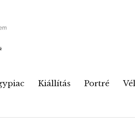
ók
gypiac
Kiállítás
Portré
Vé