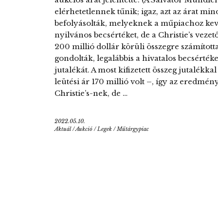
elérhetetlennek tűnik; igaz, azt az árat mi
befolyásolták, melyeknek a műpiachoz kev
nyilvános becsértéket, de a Christie’s vezet
200 millió dollár körüli összegre számította
gondolták, legalábbis a hivatalos becsérté
jutalékát. A most kifizetett összeg jutalékka
leütési ár 170 millió volt –, így az eredmén
Christie’s-nek, de …
2022.05.10.
Aktuál
/
Aukció
/
Legek
/
Műtárgypiac