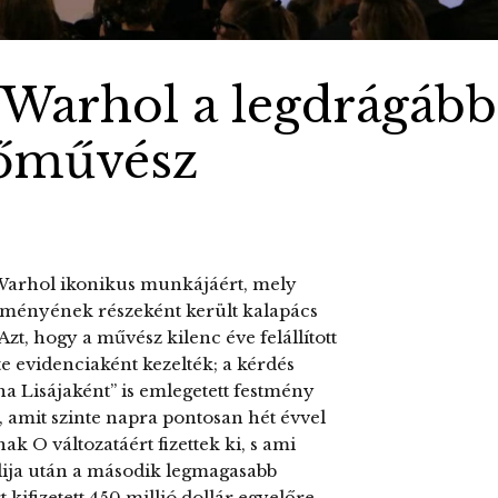
 Warhol a legdrágább
zőművész
 Warhol ikonikus munkájáért, mely
ményének részeként került kalapács
zt, hogy a művész kilenc éve felállított
te evidenciaként kezelték; a kérdés
na Lisájaként” is emlegetett festmény
rt, amit szinte napra pontosan hét évvel
k O változatáért fizettek ki, s ami
ija után a második legmagasabb
 kifizetett 450 millió dollár egyelőre