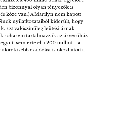
nden bizonnyal olyan tényezők is
és köze van.) A Marilyn nem kapott
őinek nyilatkozataiból kiderült, hogy
k. Ezt valószínűleg leütési árnak
kek sohasem tartalmazzák az árverőház
l együtt sem érte el a 200 milliót – a
y akár kisebb csalódást is okozhatott a