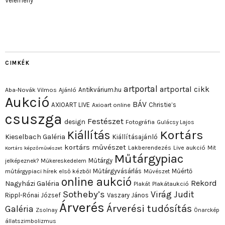
Vélemény
CIMKÉK
artportal
artportal cikk
Antikvárium.hu
Aba-Novák Vilmos
Ajánló
Aukció
BÁV
AXIOART LIVE
Christie’s
Axioart online
csuszga
Festészet
design
Fotográfia
Gulácsy Lajos
Kortárs
Kiállítás
Kieselbach Galéria
Kiállításajánló
kortárs művészet
Lakberendezés
Live aukció
Mit
Kortárs képzőművészet
Műtárgypiac
Műtárgy
jelképeznek?
Műkereskedelem
Műtárgyvásárlás
Műértő
műtárgypiaci hírek első kézből
Művészet
online aukció
Rekord
Nagyházi Galéria
Plakát
Plakátaukció
Sotheby’s
Virág Judit
Rippl-Rónai József
Vaszary János
Árverés
Árverési tudósítás
Galéria
Zsolnay
Önarckép
állatszimbolizmus