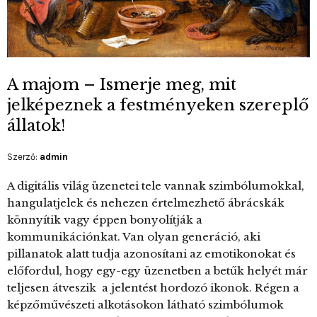
A majom – Ismerje meg, mit
jelképeznek a festményeken szereplő
állatok!
Szerző:
admin
A digitális világ üzenetei tele vannak szimbólumokkal,
hangulatjelek és nehezen értelmezhető ábrácskák
könnyítik vagy éppen bonyolítják a
kommunikációnkat. Van olyan generáció, aki
pillanatok alatt tudja azonosítani az emotikonokat és
előfordul, hogy egy-egy üzenetben a betűk helyét már
teljesen átveszik a jelentést hordozó ikonok. Régen a
képzőművészeti alkotásokon látható szimbólumok