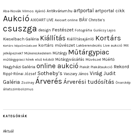
artportal
artportal cikk
Antikvárium.hu
Aba-Novák Vilmos
Ajánló
Aukció
BÁV
AXIOART LIVE
Christie’s
Axioart online
csuszga
Festészet
design
Fotográfia
Gulácsy Lajos
Kortárs
Kiállítás
Kieselbach Galéria
Kiállításajánló
kortárs művészet
Lakberendezés
Live aukció
Mit
Kortárs képzőművészet
Műtárgypiac
Műtárgy
jelképeznek?
Műkereskedelem
Műtárgyvásárlás
Műértő
műtárgypiaci hírek első kézből
Művészet
online aukció
Rekord
Nagyházi Galéria
Plakát
Plakátaukció
Sotheby’s
Virág Judit
Rippl-Rónai József
Vaszary János
Árverés
Árverési tudósítás
Galéria
Zsolnay
Önarckép
állatszimbolizmus
KATEGÓRIÁK
Aktuál