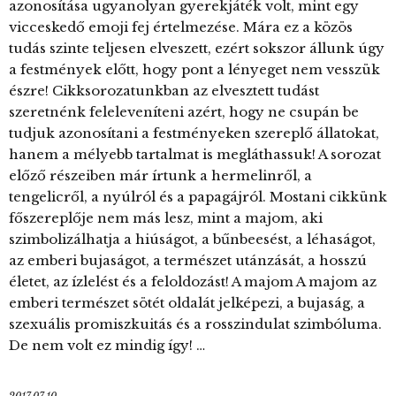
azonosítása ugyanolyan gyerekjáték volt, mint egy
vicceskedő emoji fej értelmezése. Mára ez a közös
tudás szinte teljesen elveszett, ezért sokszor állunk úgy
a festmények előtt, hogy pont a lényeget nem vesszük
észre! Cikksorozatunkban az elvesztett tudást
szeretnénk feleleveníteni azért, hogy ne csupán be
tudjuk azonosítani a festményeken szereplő állatokat,
hanem a mélyebb tartalmat is megláthassuk! A sorozat
előző részeiben már írtunk a hermelinről, a
tengelicről, a nyúlról és a papagájról. Mostani cikkünk
főszereplője nem más lesz, mint a majom, aki
szimbolizálhatja a hiúságot, a bűnbeesést, a léhaságot,
az emberi bujaságot, a természet utánzását, a hosszú
életet, az ízlelést és a feloldozást! A majom A majom az
emberi természet sötét oldalát jelképezi, a bujaság, a
szexuális promiszkuitás és a rosszindulat szimbóluma.
De nem volt ez mindig így! …
2017.07.10.