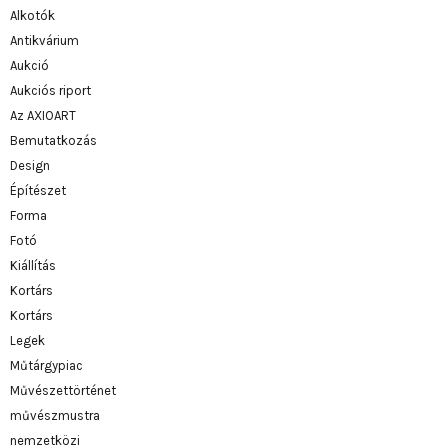
Alkotók
Antikvárium
Aukció
Aukciós riport
Az AXIOART
Bemutatkozás
Design
Építészet
Forma
Fotó
Kiállítás
Kortárs
Kortárs
Legek
Műtárgypiac
Művészettörténet
művészmustra
nemzetközi