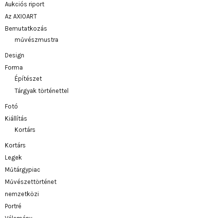
Aukciós riport
Az AXIOART
Bemutatkozás
művészmustra
Design
Forma
Építészet
Tárgyak történettel
Fotó
Kiállítás
Kortárs
Kortárs
Legek
Műtárgypiac
Művészettörténet
nemzetközi
Portré