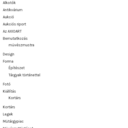
Alkotók
Antikvárium
Aukció
Aukciós riport
Az AXIOART
Bemutatkozás
művészmustra
Design
Forma
Építészet
Tárgyak történettel
Fotó
Kiállítás
Kortárs
Kortárs
Legek
Műtárgypiac