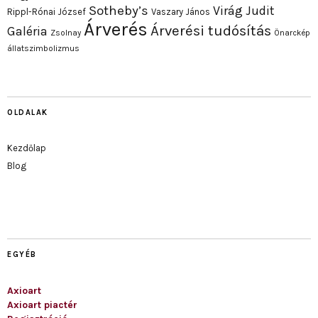
Sotheby’s
Virág Judit
Rippl-Rónai József
Vaszary János
Árverés
Árverési tudósítás
Galéria
Zsolnay
Önarckép
állatszimbolizmus
OLDALAK
Kezdőlap
Blog
EGYÉB
Axioart
Axioart piactér