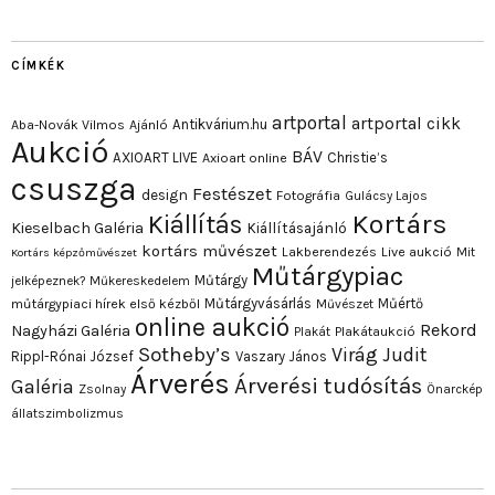
CÍMKÉK
artportal
artportal cikk
Antikvárium.hu
Aba-Novák Vilmos
Ajánló
Aukció
BÁV
AXIOART LIVE
Christie’s
Axioart online
csuszga
Festészet
design
Fotográfia
Gulácsy Lajos
Kortárs
Kiállítás
Kieselbach Galéria
Kiállításajánló
kortárs művészet
Lakberendezés
Live aukció
Mit
Kortárs képzőművészet
Műtárgypiac
Műtárgy
jelképeznek?
Műkereskedelem
Műtárgyvásárlás
Műértő
műtárgypiaci hírek első kézből
Művészet
online aukció
Rekord
Nagyházi Galéria
Plakát
Plakátaukció
Sotheby’s
Virág Judit
Rippl-Rónai József
Vaszary János
Árverés
Árverési tudósítás
Galéria
Zsolnay
Önarckép
állatszimbolizmus