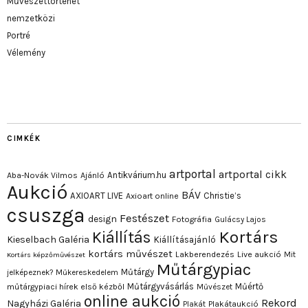
Művészettörténet
nemzetközi
Portré
Vélemény
CIMKÉK
artportal
artportal cikk
Antikvárium.hu
Aba-Novák Vilmos
Ajánló
Aukció
BÁV
AXIOART LIVE
Christie’s
Axioart online
csuszga
Festészet
design
Fotográfia
Gulácsy Lajos
Kortárs
Kiállítás
Kieselbach Galéria
Kiállításajánló
kortárs művészet
Lakberendezés
Live aukció
Mit
Kortárs képzőművészet
Műtárgypiac
Műtárgy
jelképeznek?
Műkereskedelem
Műtárgyvásárlás
Műértő
műtárgypiaci hírek első kézből
Művészet
online aukció
Rekord
Nagyházi Galéria
Plakát
Plakátaukció