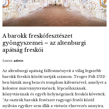
A barokk freskófesztészet
gyöngyszemei – az altenburgi
apátság freskói
Szerző:
admin
Az altenburgi apátság falfestményeit a világ legszebb
barokk freskói között tartják számon. Troger Pált 1732-
ben bízták meg bencés templom kifestésével, amelyet a
kolostor márványtermének, lépcsőházának,
könyvtárának és egyéb helyiségeinek freskói követtek.
“Az osztrák barokk festészet ragyogó festői közül
nyilván egyikre sem illik a virtuóz elnevezés annyira,