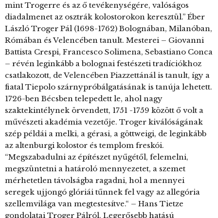
mint Trogerre és az ő tevékenységére, valóságos
diadalmenet az osztrák kolostorokon keresztül.” Éber
László Troger Pál (1698-1762) Bolognában, Milanóban,
Rómában és Velencében tanult. Mesterei – Giovanni
Battista Crespi, Francesco Solimena, Sebastiano Conca
– révén leginkább a bolognai festészeti tradíciókhoz
csatlakozott, de Velencében Piazzettánál is tanult, így a
fiatal Tiepolo szárnypróbálgatásának is tanúja lehetett.
1726-ben Bécsben telepedett le, ahol nagy
szaktekintélynek örvendett, 1751 -1759 között ő volt a
művészeti akadémia vezetője. Troger kiválóságának
szép példái a melki, a gérasi, a göttweigi, de leginkább
az altenburgi kolostor és templom freskói.
“Megszabadulni az építészet nyűgétől, felemelni,
megszüntetni a határoló mennyezetet, a szemet
mérhetetlen távolságba ragadni, hol a mennyei
seregek ujjongó glóriái tűnnek fel vagy az allegória
szellemvilága van megtestesítve.“ – Hans Tietze
gondolatai Troger Pálról. Legerősebb hatású