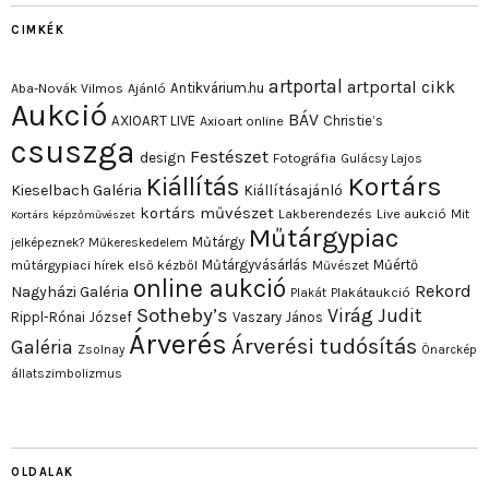
CIMKÉK
artportal
artportal cikk
Antikvárium.hu
Aba-Novák Vilmos
Ajánló
Aukció
BÁV
AXIOART LIVE
Christie’s
Axioart online
csuszga
Festészet
design
Fotográfia
Gulácsy Lajos
Kortárs
Kiállítás
Kieselbach Galéria
Kiállításajánló
kortárs művészet
Lakberendezés
Live aukció
Mit
Kortárs képzőművészet
Műtárgypiac
Műtárgy
jelképeznek?
Műkereskedelem
Műtárgyvásárlás
Műértő
műtárgypiaci hírek első kézből
Művészet
online aukció
Rekord
Nagyházi Galéria
Plakát
Plakátaukció
Sotheby’s
Virág Judit
Rippl-Rónai József
Vaszary János
Árverés
Árverési tudósítás
Galéria
Zsolnay
Önarckép
állatszimbolizmus
OLDALAK