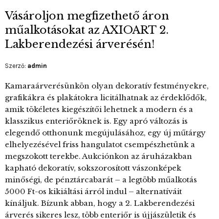
Vásároljon megfizethető áron
műalkotásokat az AXIOART 2.
Lakberendezési árverésén!
Szerző:
admin
Kamaraárverésünkön olyan dekoratív festményekre,
grafikákra és plakátokra licitálhatnak az érdeklődők,
amik tökéletes kiegészítői lehetnek a modern és a
klasszikus enteriőröknek is. Egy apró változás is
elegendő otthonunk megújulásához, egy új műtárgy
elhelyezésével friss hangulatot csempészhetünk a
megszokott terekbe. Aukciónkon az áruházakban
kapható dekoratív, sokszorosított vászonképek
minőségi, de pénztárcabarát – a legtöbb műalkotás
5000 Ft-os kikiáltási árról indul – alternatíváit
kínáljuk. Bízunk abban, hogy a 2. Lakberendezési
árverés sikeres lesz, több enteriőr is újjászületik és