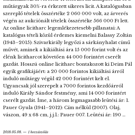
műtárgyak 30%-ra érkezett sikeres licit. A katalógusban
szereplő tételek összértéke 2 060 000 volt, az árverés
végén az aukciónált tételek összértéke 566 000 Ft lett.
Az online licitharc legemlékezetesebb pillanatai: A
katalógus tételi közül érdemes kiemelni Balassy Zoltán
(1943–2015): Szivarkirály legyőzi a sárkányhalat című
művét, aminek a kikiáltási ára 15 000 forint volt és az
élénk licitharcot követően 44 000 forintért cserélt
gazdát. Hosszú online licitharc bontakozott ki Deim Pál
egyik grafikájáért: a 20 000 forintos kikiáltási árról
induló műtárgy végül 42 000 forintért kelt el.
Ugyancsak jól szerepelt a 7000 forintos kezdőárról
induló Király Sándor festmény, ami 14 000 forintért
cserélt gazdát. Íme, a három legmagasabb leütési ár: 1.
Pauer Gyula (1941–2012): Cím nélkül (2007). Olaj,
vászon, 49 x 68 cm, j.j.l.: Pauer 007. Leütési ár: 190 …
2018.05.08.
1 hozzászólás