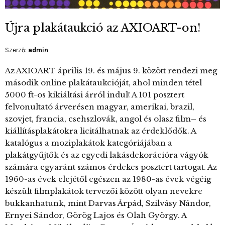
Újra plakátaukció az AXIOART-on!
Szerző:
admin
Az AXIOART április 19. és május 9. között rendezi meg
második online plakátaukcióját, ahol minden tétel
5000 ft-os kikiáltási árról indul! A 101 posztert
felvonultató árverésen magyar, amerikai, brazil,
szovjet, francia, csehszlovák, angol és olasz film– és
kiállításplakátokra licitálhatnak az érdeklődők. A
katalógus a moziplakátok kategóriájában a
plakátgyűjtők és az egyedi lakásdekorációra vágyók
számára egyaránt számos érdekes posztert tartogat. Az
1960-as évek elejétől egészen az 1980-as évek végéig
készült filmplakátok tervezői között olyan nevekre
bukkanhatunk, mint Darvas Árpád, Szilvásy Nándor,
Ernyei Sándor, Görög Lajos és Olah György. A