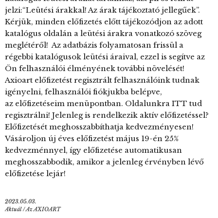
jelzi:“Leütési árakkal! Az árak tájékoztató jellegűek”.
Kérjük, minden előfizetés előtt tájékozódjon az adott
katalógus oldalán a leütési árakra vonatkozó szöveg
meglétéről! Az adatbázis folyamatosan frissül a
régebbi katalógusok leütési áraival, ezzel is segítve az
Ön felhasználói élményének további növelését!
Axioart előfizetést regisztrált felhasználóink tudnak
igényelni, felhasználói fiókjukba belépve,
az előfizetéseim menüpontban. Oldalunkra ITT tud
regisztrálni! Jelenleg is rendelkezik aktív előfizetéssel?
Előfizetését meghosszabbíthatja kedvezményesen!
Vásároljon új éves előfizetést május 19-én 25%
kedvezménnyel, így előfizetése automatikusan
meghosszabbodik, amikor a jelenleg érvényben lévő
előfizetése lejár!
2023.05.03.
Aktuál
/
Az AXIOART