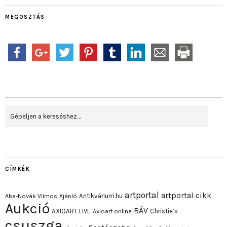
MEGOSZTÁS
CÍMKÉK
artportal
artportal cikk
Antikvárium.hu
Aba-Novák Vilmos
Ajánló
Aukció
BÁV
AXIOART LIVE
Christie’s
Axioart online
csuszga