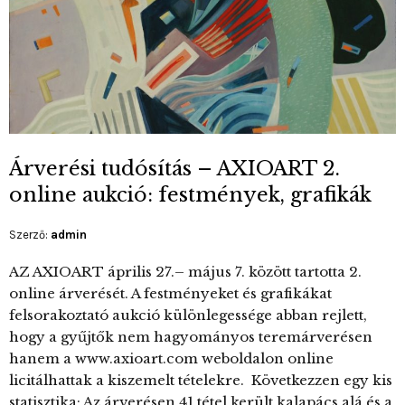
Árverési tudósítás – AXIOART 2.
online aukció: festmények, grafikák
Szerző:
admin
AZ AXIOART április 27.– május 7. között tartotta 2.
online árverését. A festményeket és grafikákat
felsorakoztató aukció különlegessége abban rejlett,
hogy a gyűjtők nem hagyományos teremárverésen
hanem a www.axioart.com weboldalon online
licitálhattak a kiszemelt tételekre. Következzen egy kis
statisztika: Az árverésen 41 tétel került kalapács alá és a