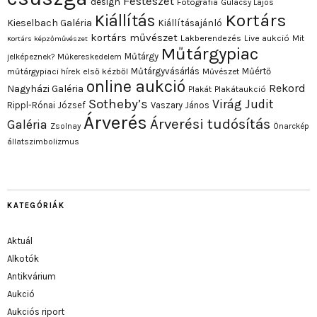
Festészet
design
Fotográfia
Gulácsy Lajos
Kortárs
Kiállítás
Kieselbach Galéria
Kiállításajánló
kortárs művészet
Lakberendezés
Live aukció
Mit
Kortárs képzőművészet
Műtárgypiac
Műtárgy
jelképeznek?
Műkereskedelem
Műtárgyvásárlás
Műértő
műtárgypiaci hírek első kézből
Művészet
online aukció
Rekord
Nagyházi Galéria
Plakát
Plakátaukció
Sotheby’s
Virág Judit
Rippl-Rónai József
Vaszary János
Árverés
Árverési tudósítás
Galéria
Zsolnay
Önarckép
állatszimbolizmus
KATEGÓRIÁK
Aktuál
Alkotók
Antikvárium
Aukció
Aukciós riport