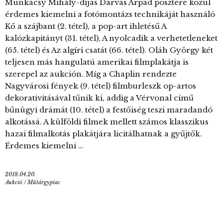
Munkácsy Mihály-díjas Darvas Árpád posztere közül
érdemes kiemelni a fotómontázs technikáját használó
Kő a szájbant (2. tétel), a pop-art ihletésű A
kalózkapitányt (31. tétel), A nyolcadik a verhetetleneket
(65. tétel) és Az algíri csatát (66. tétel). Oláh György két
teljesen más hangulatú amerikai filmplakátja is
szerepel az aukción. Míg a Chaplin rendezte
Nagyvárosi fények (9. tétel) filmburleszk op-artos
dekorativitásával tűnik ki, addig a Vérvonal című
bűnügyi drámát (10. tétel) a festőiség teszi maradandó
alkotássá. A külföldi filmek mellett számos klasszikus
hazai filmalkotás plakátjára licitálhatnak a gyűjtők.
Érdemes kiemelni …
2018.04.20.
Aukció
/
Műtárgypiac