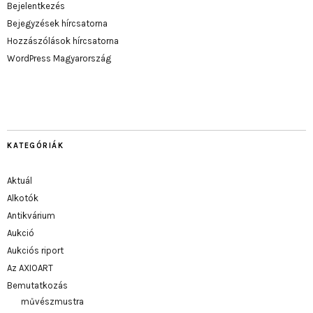
Bejelentkezés
Bejegyzések hírcsatorna
Hozzászólások hírcsatorna
WordPress Magyarország
KATEGÓRIÁK
Aktuál
Alkotók
Antikvárium
Aukció
Aukciós riport
Az AXIOART
Bemutatkozás
művészmustra