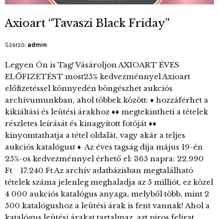
Axioart “Tavaszi Black Friday”
Szerző:
admin
Legyen Ön is Tag! Vásároljon AXIOART ÉVES
ELŐFIZETÉST most25% kedvezménnyel Axioart
előfizetéssel könnyedén böngészhet aukciós
archívumunkban, ahol többek között: ♦ hozzáférhet a
kikiáltási és leütési árakhoz ♦♦ megtekintheti a tételek
részletes leírását és kinagyított fotóját ♦♦
kinyomtathatja a tétel oldalát, vagy akár a teljes
aukciós katalógust ♦ Az éves tagság díja május 19-én
25%-os kedvezménnyel érhető el: 365 napra: 22.990
Ft 17.240 Ft Az archív adatbázisban megtalálható
tételek száma jelenleg meghaladja az 5 milliót, ez közel
4 000 aukciós katalógus anyaga, melyből több, mint 2
500 katalógushoz a leütési árak is fent vannak! Ahol a
katalógus leütési árakat tartalmaz, azt piros felirat