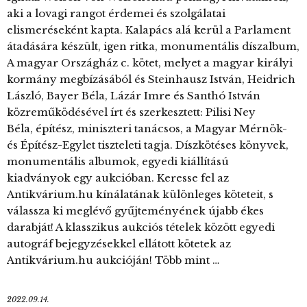
aki a lovagi rangot érdemei és szolgálatai
elismeréseként kapta. Kalapács alá kerül a Parlament
átadására készült, igen ritka, monumentális díszalbum,
A magyar Országház c. kötet, melyet a magyar királyi
kormány megbízásából és Steinhausz István, Heidrich
László, Bayer Béla, Lázár Imre és Santhó István
közreműködésével írt és szerkesztett: Pilisi Ney
Béla, építész, miniszteri tanácsos, a Magyar Mérnök-
és Építész-Egylet tiszteleti tagja. Díszkötéses könyvek,
monumentális albumok, egyedi kiállítású
kiadványok egy aukcióban. Keresse fel az
Antikvárium.hu kínálatának különleges köteteit, s
válassza ki meglévő gyűjteményének újabb ékes
darabját! A klasszikus aukciós tételek között egyedi
autográf bejegyzésekkel ellátott kötetek az
Antikvárium.hu aukcióján! Több mint …
2022.09.14.