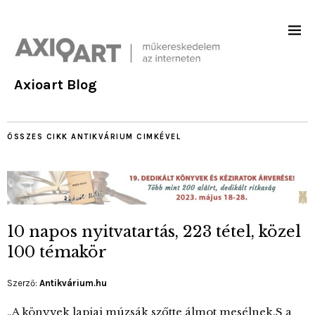
Axioart Blog
ÖSSZES CIKK
ANTIKVÁRIUM
CIMKÉVEL
10 napos nyitvatartás, 223 tétel, közel
100 témakör
Szerző:
Antikvárium.hu
„A könyvek lapjai múzsák szőtte álmot mesélnek,S a