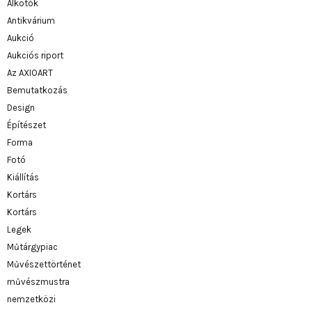
Alkotók
Antikvárium
Aukció
Aukciós riport
Az AXIOART
Bemutatkozás
Design
Építészet
Forma
Fotó
Kiállítás
Kortárs
Kortárs
Legek
Műtárgypiac
Művészettörténet
művészmustra
nemzetközi