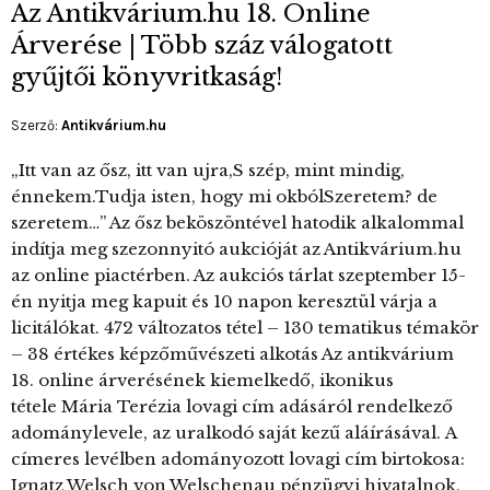
Az Antikvárium.hu 18. Online
Árverése | Több száz válogatott
gyűjtői könyvritkaság!
Szerző:
Antikvárium.hu
„Itt van az ősz, itt van ujra,S szép, mint mindig,
énnekem.Tudja isten, hogy mi okbólSzeretem? de
szeretem…” Az ősz beköszöntével hatodik alkalommal
indítja meg szezonnyitó aukcióját az Antikvárium.hu
az online piactérben. Az aukciós tárlat szeptember 15-
én nyitja meg kapuit és 10 napon keresztül várja a
licitálókat. 472 változatos tétel – 130 tematikus témakör
– 38 értékes képzőművészeti alkotás Az antikvárium
18. online árverésének kiemelkedő, ikonikus
tétele Mária Terézia lovagi cím adásáról rendelkező
adománylevele, az uralkodó saját kezű aláírásával. A
címeres levélben adományozott lovagi cím birtokosa:
Ignatz Welsch von Welschenau pénzügyi hivatalnok,