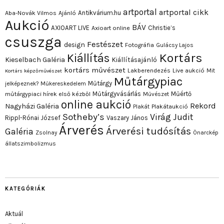
artportal
artportal cikk
Antikvárium.hu
Aba-Novák Vilmos
Ajánló
Aukció
BÁV
AXIOART LIVE
Christie’s
Axioart online
csuszga
Festészet
design
Fotográfia
Gulácsy Lajos
Kortárs
Kiállítás
Kieselbach Galéria
Kiállításajánló
kortárs művészet
Lakberendezés
Live aukció
Mit
Kortárs képzőművészet
Műtárgypiac
Műtárgy
jelképeznek?
Műkereskedelem
Műtárgyvásárlás
Műértő
műtárgypiaci hírek első kézből
Művészet
online aukció
Rekord
Nagyházi Galéria
Plakát
Plakátaukció
Sotheby’s
Virág Judit
Rippl-Rónai József
Vaszary János
Árverés
Árverési tudósítás
Galéria
Zsolnay
Önarckép
állatszimbolizmus
KATEGÓRIÁK
Aktuál