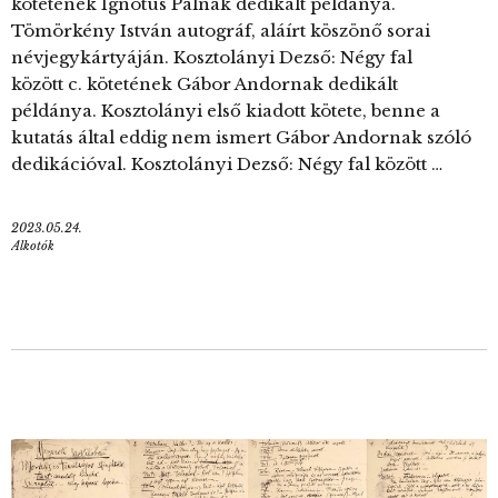
kötetének Ignotus Pálnak dedikált példánya.
Tömörkény István autográf, aláírt köszönő sorai
névjegykártyáján. Kosztolányi Dezső: Négy fal
között c. kötetének Gábor Andornak dedikált
példánya. Kosztolányi első kiadott kötete, benne a
kutatás által eddig nem ismert Gábor Andornak szóló
dedikációval. Kosztolányi Dezső: Négy fal között …
2023.05.24.
Alkotók