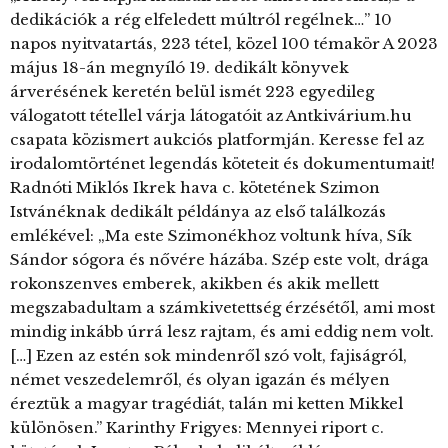
dedikációk a rég elfeledett múltról regélnek…” 10
napos nyitvatartás, 223 tétel, közel 100 témakör A 2023
május 18-án megnyíló 19. dedikált könyvek
árverésének keretén belül ismét 223 egyedileg
válogatott tétellel várja látogatóit az Antkivárium.hu
csapata közismert aukciós platformján. Keresse fel az
irodalomtörténet legendás köteteit és dokumentumait!
Radnóti Miklós Ikrek hava c. kötetének Szimon
Istvánéknak dedikált példánya az első találkozás
emlékével: „Ma este Szimonékhoz voltunk híva, Sík
Sándor sógora és nővére házába. Szép este volt, drága
rokonszenves emberek, akikben és akik mellett
megszabadultam a számkivetettség érzésétől, ami most
mindig inkább úrrá lesz rajtam, és ami eddig nem volt.
[…] Ezen az estén sok mindenről szó volt, fajiságról,
német veszedelemről, és olyan igazán és mélyen
éreztük a magyar tragédiát, talán mi ketten Mikkel
különösen.” Karinthy Frigyes: Mennyei riport c.