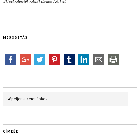
Aktuál
/
Alkotók
/
Antikvárium
/
Aukció
MEGOSZTÁS
CÍMKÉK