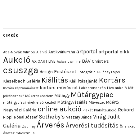
CIMKÉK
artportal
artportal cikk
Antikvárium.hu
Aba-Novák Vilmos
Ajánló
Aukció
BÁV
AXIOART LIVE
Christie’s
Axioart online
csuszga
Festészet
design
Fotográfia
Gulácsy Lajos
Kortárs
Kiállítás
Kieselbach Galéria
Kiállításajánló
kortárs művészet
Lakberendezés
Live aukció
Mit
Kortárs képzőművészet
Műtárgypiac
Műtárgy
jelképeznek?
Műkereskedelem
Műtárgyvásárlás
Műértő
műtárgypiaci hírek első kézből
Művészet
online aukció
Rekord
Nagyházi Galéria
Plakát
Plakátaukció
Sotheby’s
Virág Judit
Rippl-Rónai József
Vaszary János
Árverés
Árverési tudósítás
Galéria
Zsolnay
Önarckép
állatszimbolizmus