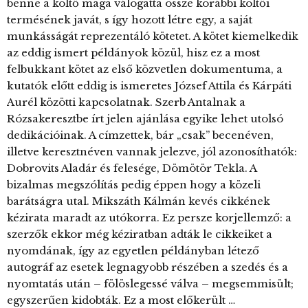
benne a költő maga válogatta össze korábbi költői
termésének javát, s így hozott létre egy, a saját
munkásságát reprezentáló kötetet. A kötet kiemelkedik
az eddig ismert példányok közül, hisz ez a most
felbukkant kötet az első közvetlen dokumentuma, a
kutatók előtt eddig is ismeretes József Attila és Kárpáti
Aurél közötti kapcsolatnak. Szerb Antalnak a
Rózsakeresztbe írt jelen ajánlása egyike lehet utolsó
dedikációinak. A címzettek, bár „csak” becenéven,
illetve keresztnéven vannak jelezve, jól azonosíthatók:
Dobrovits Aladár és felesége, Dömötör Tekla. A
bizalmas megszólítás pedig éppen hogy a közeli
barátságra utal. Mikszáth Kálmán kevés cikkének
kézirata maradt az utókorra. Ez persze korjellemző: a
szerzők ekkor még kéziratban adták le cikkeiket a
nyomdának, így az egyetlen példányban létező
autográf az esetek legnagyobb részében a szedés és a
nyomtatás után – fölöslegessé válva – megsemmisült;
egyszerűen kidobták. Ez a most előkerült …