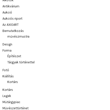
Alkotók
Antikvárium
Aukció
Aukciós riport
Az AXIOART
Bemutatkozás
művészmustra
Design
Forma
Építészet
Tárgyak történettel
Fotó
Kiállítás
Kortárs
Kortárs
Legek
Műtárgypiac
Művészettörténet