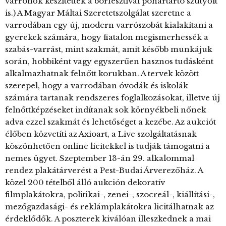
varrónők készítették a borfesztivál pohártartó szütyőit
is.) A Magyar Máltai Szeretetszolgálat szeretne a
varrodában egy új, modern varrószobát kialakítani a
gyerekek számára, hogy fiatalon megismerhessék a
szabás-varrást, mint szakmát, amit később munkájuk
során, hobbiként vagy egyszerűen hasznos tudásként
alkalmazhatnak felnőtt korukban. A tervek között
szerepel, hogy a varrodában óvodák és iskolák
számára tartanak rendszeres foglalkozásokat, illetve új
felnőttképzéseket indítanak sok környékbeli nőnek
adva ezzel szakmát és lehetőséget a kezébe. Az aukciót
élőben közvetíti az Axioart, a Live szolgáltatásnak
köszönhetően online licitekkel is tudják támogatni a
nemes ügyet. Szeptember 13-án 29. alkalommal
rendez plakátárverést a Pest-Budai Árverezőház. A
közel 200 tételből álló aukción dekoratív
filmplakátokra, politikai-, zenei-, szocreál-, kiállítási-,
mezőgazdasági- és reklámplakátokra licitálhatnak az
érdeklődők. A poszterek kiválóan illeszkednek a mai