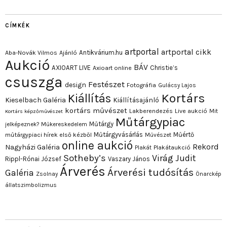
CÍMKÉK
artportal
artportal cikk
Antikvárium.hu
Aba-Novák Vilmos
Ajánló
Aukció
BÁV
AXIOART LIVE
Christie’s
Axioart online
csuszga
Festészet
design
Fotográfia
Gulácsy Lajos
Kortárs
Kiállítás
Kieselbach Galéria
Kiállításajánló
kortárs művészet
Lakberendezés
Live aukció
Mit
Kortárs képzőművészet
Műtárgypiac
Műtárgy
jelképeznek?
Műkereskedelem
Műtárgyvásárlás
Műértő
műtárgypiaci hírek első kézből
Művészet
online aukció
Rekord
Nagyházi Galéria
Plakát
Plakátaukció
Sotheby’s
Virág Judit
Rippl-Rónai József
Vaszary János
Árverés
Árverési tudósítás
Galéria
Zsolnay
Önarckép
állatszimbolizmus