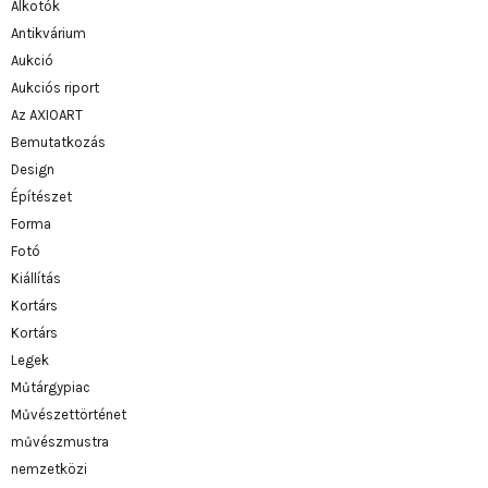
Alkotók
Antikvárium
Aukció
Aukciós riport
Az AXIOART
Bemutatkozás
Design
Építészet
Forma
Fotó
Kiállítás
Kortárs
Kortárs
Legek
Műtárgypiac
Művészettörténet
művészmustra
nemzetközi