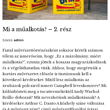
Mi a műalkotás? – 2. rész
Szerző:
admin
Fiatal művészettörténészként sokszor kérték számon
tőlem az ismerőseim, hogy „Ez a mázolmány, miért
műalkotás?”, ezután jöttek a hosszas magyarázkodások
és a végeláthatatlan viták. Ahhoz, hogy megértsük a
kortárs művészetet először is tisztáznunk kell a
következő kérdéseket: Mitől lesz műalkotás az
áruházok polcairól ismert Campbell leveskonzerv? Mi
különbözteti meg a tucattermékektől Andy Warhol
Brillo-dobozait? Mit nevezhetünk műalkotásnak? A
kérdésekre Arthur C. Danto A közhely színe változása
és A művészet vége? című művészetfilozófiai írásai