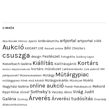
CIMKÉK
artportal
artportal cikk
Antikvárium.hu
Aba-Novák Vilmos
Ajánló
Aukció
BÁV
AXIOART LIVE
Christie’s
Axioart online
csuszga
Festészet
design
Fotográfia
Gulácsy Lajos
Kortárs
Kiállítás
Kieselbach Galéria
Kiállításajánló
kortárs művészet
Lakberendezés
Live aukció
Mit
Kortárs képzőművészet
Műtárgypiac
Műtárgy
jelképeznek?
Műkereskedelem
Műtárgyvásárlás
Műértő
műtárgypiaci hírek első kézből
Művészet
online aukció
Rekord
Nagyházi Galéria
Plakát
Plakátaukció
Sotheby’s
Virág Judit
Rippl-Rónai József
Vaszary János
Árverés
Árverési tudósítás
Galéria
Zsolnay
Önarckép
állatszimbolizmus