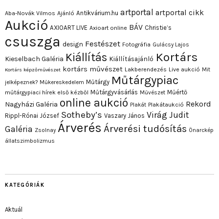
artportal
artportal cikk
Antikvárium.hu
Aba-Novák Vilmos
Ajánló
Aukció
BÁV
AXIOART LIVE
Christie’s
Axioart online
csuszga
Festészet
design
Fotográfia
Gulácsy Lajos
Kortárs
Kiállítás
Kieselbach Galéria
Kiállításajánló
kortárs művészet
Lakberendezés
Live aukció
Mit
Kortárs képzőművészet
Műtárgypiac
Műtárgy
jelképeznek?
Műkereskedelem
Műtárgyvásárlás
Műértő
műtárgypiaci hírek első kézből
Művészet
online aukció
Rekord
Nagyházi Galéria
Plakát
Plakátaukció
Sotheby’s
Virág Judit
Rippl-Rónai József
Vaszary János
Árverés
Árverési tudósítás
Galéria
Zsolnay
Önarckép
állatszimbolizmus
KATEGÓRIÁK
Aktuál