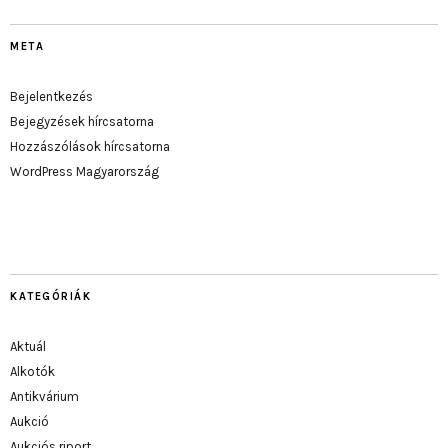
META
Bejelentkezés
Bejegyzések hírcsatorna
Hozzászólások hírcsatorna
WordPress Magyarország
KATEGÓRIÁK
Aktuál
Alkotók
Antikvárium
Aukció
Aukciós riport