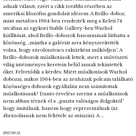
adnak választ, ezért a cikk további részében az
amerikai filozófus gondolait idézem. A Brillo-doboz,
mint metafora 1964-ben rendezték meg a Keleti 74
utcában az egykori Stable Gallery-ben Warhol
kiállítását, ahol Brillo-dobozok hasonmásait láthatta a
közönség, „mintha a galériát arra kényszerítették
volna, hogy súrolószivacs raktárként működjen”. A
Brillo-dobozok műalkotások lettek, mert a művészeti
világ intézményes keretein belül annak tekintették
őket. Felvetődik a kérdés: Miért műalkotások Warhol
dobozai, mikor 1964-ben az áruházak polcain található
közönséges dobozok egyáltalán nem számítottak
műalkotásnak? Danto érvelése szerint a műalkotások
nem abban térnek el a „puszta valóságos dolgoktól”
hogy imitálnak, hanem hogy reprezentálnak (az
ábrázolásnak nem feltétele az utánzás). A …
2017.09.13.