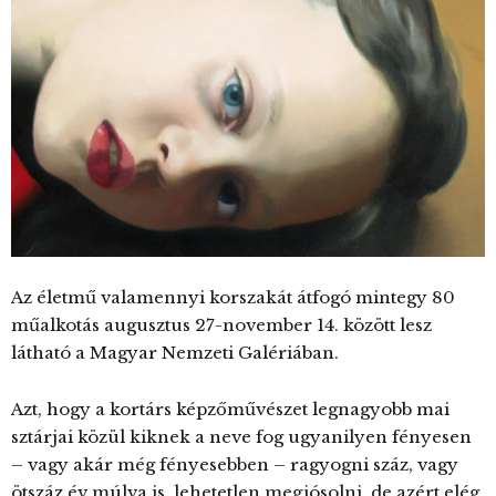
Az életmű valamennyi korszakát átfogó mintegy 80
műalkotás augusztus 27-november 14. között lesz
látható a Magyar Nemzeti Galériában.
Azt, hogy a kortárs képzőművészet legnagyobb mai
sztárjai közül kiknek a neve fog ugyanilyen fényesen
– vagy akár még fényesebben – ragyogni száz, vagy
ötszáz év múlva is, lehetetlen megjósolni, de azért elég