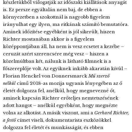
készletükből válogatják az időszaki kiállítások anyagát
is. Ez persze egyáltalán nem baj, de ebben a
környezetben a szokottnál is nagyobb figyelem
irányulhat egy ilyen, ma ritkának számító bemutatóra.
Aminek időzítése egyébként is jól sikerült, hiszen
Richter mostanában akkor is a figyelem
középpontjában áll, ha nem is vesz ecsetet a kezébe –
ceruzát azért szerencsére még vesz – hiszen a
közelmúltban két, nálunk is látható filmnek is a
főszereplője volt. Az egyiknek inkább akaratán kívül –
Florian Henckel von Donnersmarck
Mű szerző
nélkül
című 2018-as mozija ugyanis lényegében az ő
életét dolgozza fel, anélkül, hogy megnevezné őt,
aminek kapcsán Richter erőteljes nemtetszésének
adott hangot – anélkül egyébként, hogy megnézte
volna az alkotást. A másik viszont, ami a
Gerhard Richter,
a festő
címet viseli, dokumentarista eszközökkel
dolgozza fel életét és munkásságát, és ebben