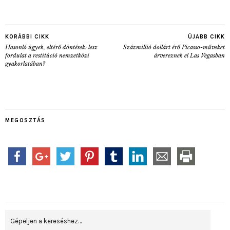
KORÁBBI CIKK
ÚJABB CIKK
Hasonló ügyek, eltérő döntések: lesz
Százmillió dollárt érő Picasso-műveket
fordulat a restitúció nemzetközi
árvereznek el Las Vegasban
gyakorlatában?
MEGOSZTÁS