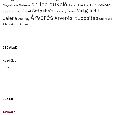
online aukció
Rekord
Nagyházi Galéria
Plakát
Plakátaukció
Sotheby’s
Virág Judit
Rippl-Rónai József
Vaszary János
Árverés
Árverési tudósítás
Galéria
Zsolnay
Önarckép
állatszimbolizmus
OLDALAK
Kezdőlap
Blog
EGYÉB
Axioart