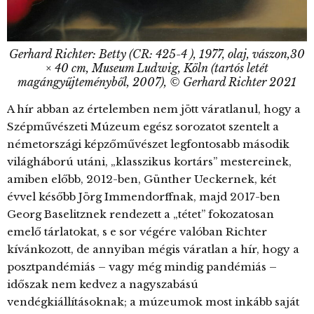
Gerhard Richter: Betty (CR: 425-4 ), 1977, olaj, vászon,30
× 40 cm, Museum Ludwig, Köln (tartós letét
magángyűjteményből, 2007), © Gerhard Richter 2021
A hír abban az értelemben nem jött váratlanul, hogy a
Szépművészeti Múzeum egész sorozatot szentelt a
németországi képzőművészet legfontosabb második
világháború utáni, „klasszikus kortárs” mestereinek,
amiben előbb, 2012-ben, Günther Ueckernek, két
évvel később Jörg Immendorffnak, majd 2017-ben
Georg Baselitznek rendezett a „tétet” fokozatosan
emelő tárlatokat, s e sor végére valóban Richter
kívánkozott, de annyiban mégis váratlan a hír, hogy a
posztpandémiás – vagy még mindig pandémiás –
időszak nem kedvez a nagyszabású
vendégkiállításoknak; a múzeumok most inkább saját