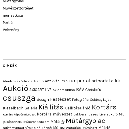
Műtárgypiac
Művészettörténet
nemzetközi
Portré
Vélemény
CIMKÉK
artportal
artportal cikk
Antikvárium.hu
Aba-Novák Vilmos
Ajánló
Aukció
BÁV
AXIOART LIVE
Christie’s
Axioart online
csuszga
Festészet
design
Fotográfia
Gulácsy Lajos
Kortárs
Kiállítás
Kieselbach Galéria
Kiállításajánló
kortárs művészet
Lakberendezés
Live aukció
Mit
Kortárs képzőművészet
Műtárgypiac
Műtárgy
jelképeznek?
Műkereskedelem
Műtárgyvásárlás
Műértő
műtárgypiaci hírek első kézből
Művészet