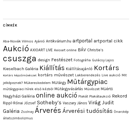
CÍMKÉK
artportal
artportal cikk
Antikvárium.hu
Aba-Novák Vilmos
Ajánló
Aukció
BÁV
AXIOART LIVE
Christie’s
Axioart online
csuszga
Festészet
design
Fotográfia
Gulácsy Lajos
Kortárs
Kiállítás
Kieselbach Galéria
Kiállításajánló
kortárs művészet
Lakberendezés
Live aukció
Mit
Kortárs képzőművészet
Műtárgypiac
Műtárgy
jelképeznek?
Műkereskedelem
Műtárgyvásárlás
Műértő
műtárgypiaci hírek első kézből
Művészet
online aukció
Rekord
Nagyházi Galéria
Plakát
Plakátaukció
Sotheby’s
Virág Judit
Rippl-Rónai József
Vaszary János
Árverés
Árverési tudósítás
Galéria
Zsolnay
Önarckép
állatszimbolizmus