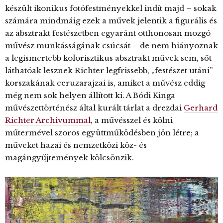
készült ikonikus fotófestményekkel indít majd – sokak
számára mindmáig ezek a művek jelentik a figurális és
az absztrakt festészetben egyaránt otthonosan mozgó
művész munkásságának csúcsát – de nem hiányoznak
a legismertebb kolorisztikus absztrakt művek sem, sőt
láthatóak lesznek Richter legfrissebb, „festészet utáni”
korszakának ceruzarajzai is, amiket a művész eddig
még nem sok helyen állított ki. A Bódi Kinga
művészettörténész által kurált tárlat a drezdai
Gerhard
Richter Archivummal
, a művésszel és kölni
műtermével szoros együttműködésben jön létre; a
műveket hazai és nemzetközi köz- és
magángyűjtemények kölcsönzik.