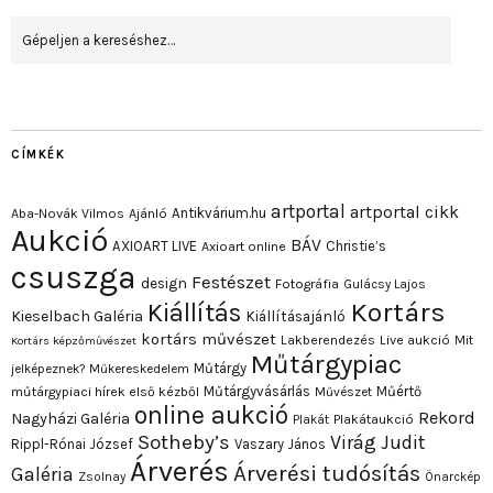
CÍMKÉK
artportal
artportal cikk
Antikvárium.hu
Aba-Novák Vilmos
Ajánló
Aukció
BÁV
AXIOART LIVE
Christie’s
Axioart online
csuszga
Festészet
design
Fotográfia
Gulácsy Lajos
Kortárs
Kiállítás
Kieselbach Galéria
Kiállításajánló
kortárs művészet
Lakberendezés
Live aukció
Mit
Kortárs képzőművészet
Műtárgypiac
Műtárgy
jelképeznek?
Műkereskedelem
Műtárgyvásárlás
Műértő
műtárgypiaci hírek első kézből
Művészet
online aukció
Rekord
Nagyházi Galéria
Plakát
Plakátaukció
Sotheby’s
Virág Judit
Rippl-Rónai József
Vaszary János
Árverés
Árverési tudósítás
Galéria
Zsolnay
Önarckép