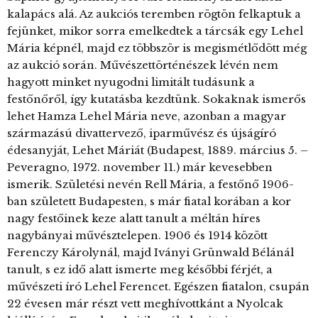
kalapács alá. Az aukciós teremben rögtön felkaptuk a
fejünket, mikor sorra emelkedtek a tárcsák egy Lehel
Mária képnél, majd ez többször is megismétlődött még
az aukció során. Művészettörténészek lévén nem
hagyott minket nyugodni limitált tudásunk a
festőnőről, így kutatásba kezdtünk. Sokaknak ismerős
lehet Hamza Lehel Mária neve, azonban a magyar
származású divattervező, iparművész és újságíró
édesanyját, Lehet Máriát (Budapest, 1889. március 5. –
Peveragno, 1972. november 11.) már kevesebben
ismerik. Születési nevén Rell Mária, a festőnő 1906-
ban született Budapesten, s már fiatal korában a kor
nagy festőinek keze alatt tanult a méltán híres
nagybányai művésztelepen. 1906 és 1914 között
Ferenczy Károlynál, majd Iványi Grünwald Bélánál
tanult, s ez idő alatt ismerte meg későbbi férjét, a
művészeti író Lehel Ferencet. Egészen fiatalon, csupán
22 évesen már részt vett meghívottkánt a Nyolcak