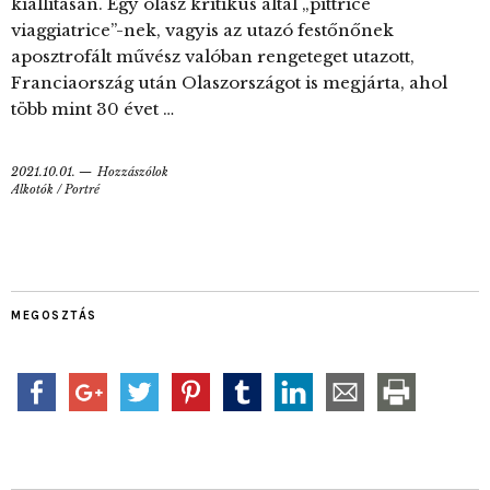
kiállításán. Egy olasz kritikus által „pittrice
viaggiatrice”-nek, vagyis az utazó festőnőnek
aposztrofált művész valóban rengeteget utazott,
Franciaország után Olaszországot is megjárta, ahol
több mint 30 évet …
2021.10.01.
Hozzászólok
Alkotók
/
Portré
MEGOSZTÁS