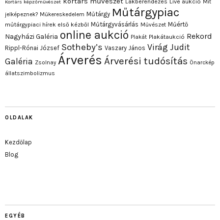
kortárs művészet
Lakberendezés
Live aukció
Mit
Kortárs képzőművészet
Műtárgypiac
Műtárgy
jelképeznek?
Műkereskedelem
Műtárgyvásárlás
Műértő
műtárgypiaci hírek első kézből
Művészet
online aukció
Rekord
Nagyházi Galéria
Plakát
Plakátaukció
Sotheby’s
Virág Judit
Rippl-Rónai József
Vaszary János
Árverés
Árverési tudósítás
Galéria
Zsolnay
Önarckép
állatszimbolizmus
OLDALAK
Kezdőlap
Blog
EGYÉB