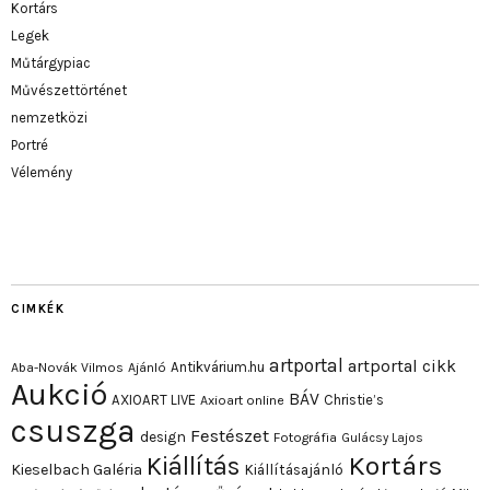
Kortárs
Legek
Műtárgypiac
Művészettörténet
nemzetközi
Portré
Vélemény
CIMKÉK
artportal
artportal cikk
Antikvárium.hu
Aba-Novák Vilmos
Ajánló
Aukció
BÁV
AXIOART LIVE
Christie’s
Axioart online
csuszga
Festészet
design
Fotográfia
Gulácsy Lajos
Kortárs
Kiállítás
Kieselbach Galéria
Kiállításajánló