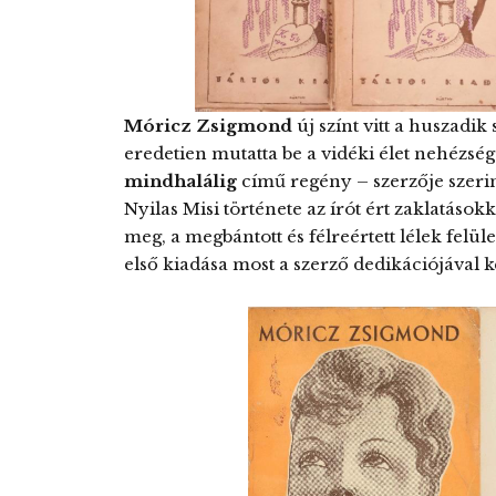
Móricz Zsigmond
új színt vitt a huszadi
eredetien mutatta be a vidéki élet nehézség
mindhalálig
című regény – szerzője szerin
Nyilas Misi története az írót ért zaklatások
meg, a megbántott és félreértett lélek felü
első kiadása most a szerző dedikációjával k