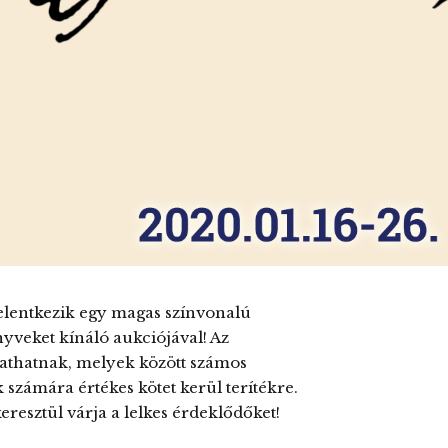
lentkezik egy magas színvonalú
önyveket kínáló aukciójával! Az
gathatnak, melyek között számos
k számára értékes kötet kerül terítékre.
resztül várja a lelkes érdeklődőket!