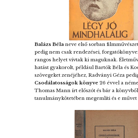
Balázs Béla
neve első sorban filmművészet
pedig nem csak rendezései, forgatókönyvei,
rangos helyet vívtak ki maguknak. Életműv
hatást gyakorolt, például Bartók Béla és Ko
szövegeket zenéjéhez, Radványi Géza pedig í
Csodálatosságok könyve
26 évvel a néme
Thomas Mann írt előszót és bár a könyvből
tanulmánykötetében megemlíti és e művet „