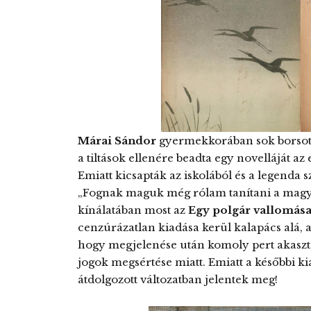
Márai Sándor
gyermekkorában sok borsot tö
a tiltások ellenére beadta egy novelláját az
Emiatt kicsapták az iskolából és a legenda 
„Fognak maguk még rólam tanítani a magy
kínálatában most az
Egy polgár vallomásai 
cenzúrázatlan kiadása kerül kalapács alá, a 
hogy megjelenése után komoly pert akaszt
jogok megsértése miatt. Emiatt a későbbi ki
átdolgozott változatban jelentek meg!