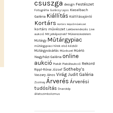
csuszga
Festészet
design
Kieselbach
Fotográfia
Gulácsy Lajos
Kiállítás
Galéria
Kiállításajánló
Kortárs
Kortárs képzőművészet
kortárs művészet
Lakberendezés
Live
aukció
Mit jelképeznek?
Műkereskedelem
Műtárgypiac
Műtárgy
műtárgypiaci hírek első kézből
Műtárgyvásárlás
Műértő
Művészet
online
Nagyházi Galéria
aukció
Rekord
Plakát
Plakátaukció
Sotheby’s
Rippl-Rónai József
Virág Judit Galéria
Vaszary János
Árverés
Árverési
Zsolnay
tudósítás
Önarckép
állatszimbolizmus