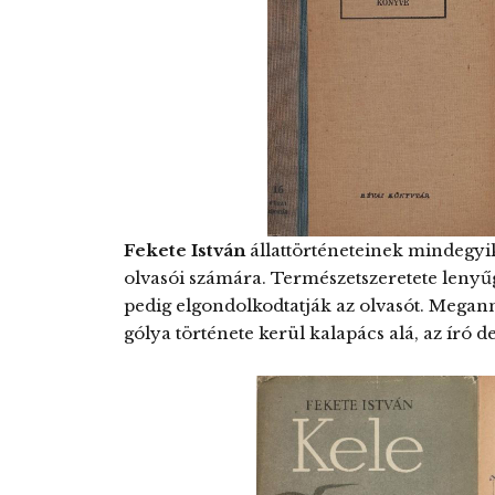
Fekete István
állattörténeteinek mindegyi
olvasói számára. Természetszeretete lenyűg
pedig elgondolkodtatják az olvasót. Mega
gólya története kerül kalapács alá, az író d