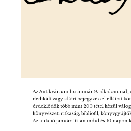
Az Antikvárium.hu immár 9. alkalommal je
dedikált vagy aláírt bejegyzéssel ellátott k
érdeklődők több mint 200 tétel közül válo
könyvészeti ritkaság, bibliofil, könyvgyűjtő
Az aukció január 16-án indul és 10 napon ke