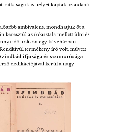
tt ritkaságok is helyet kaptak az aukció
fölöttébb ambivalens, mondhatjuk őt a
 keresztül az íróasztala mellett ülni és
ennyi időt töltsön egy kávéházban
. Rendkívül termékeny író volt, műveit
Szindbád ifjúsága és szomorúsága
erző dedikációjával kerül a nagy