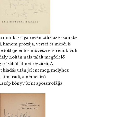
i munkássága révén ötlik az eszünkbe,
 hanem prózája, versei és meséi is
e több jelentős művészre is rendkívüli
dály Zoltán nála talált megfelelő
rásából filmet készített. A
t kiadás után jelent meg, melyhez
 kimaradt, a német író
szép könyv”ként aposztrofálja.