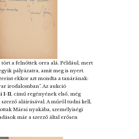
rt a felnőttek orra alá. Például, mert
 egyik pályázatra, amit meg is nyert.
szerint ekkor azt mondta a tanárának:
ar irodalomban”. Az aukció
I-II.
című regényének első, még
szerző aláírásával. A műről tudni kell,
ottak Márai nyakába, személyiségi
adások már a szerző által erősen