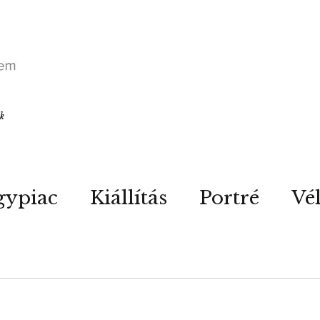
ók
gypiac
Kiállítás
Portré
Vé