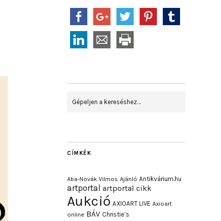
CÍMKÉK
Antikvárium.hu
Aba-Novák Vilmos
Ajánló
artportal
artportal cikk
Aukció
AXIOART LIVE
Axioart
BÁV
Christie’s
online