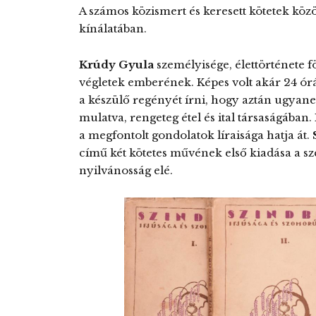
A számos közismert és keresett kötetek közö
kínálatában.
Krúdy Gyula
személyisége, élettörténete 
végletek emberének. Képes volt akár 24 órán
a készülő regényét írni, hogy aztán ugyan
mulatva, rengeteg étel és ital társaságában
a megfontolt gondolatok líraisága hatja át.
című két kötetes művének első kiadása a sz
nyilvánosság elé.