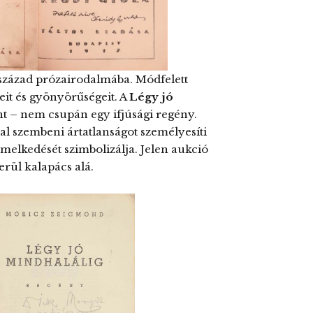
k század prózairodalmába. Módfelett
eit és gyönyörűségeit. A
Légy jó
t – nem csupán egy ifjúsági regény.
kal szembeni ártatlanságot személyesíti
lemelkedését szimbolizálja. Jelen aukció
erül kalapács alá.