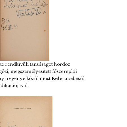
ke rendkívüli tanulságot hordoz
özi, megszemélyesített főszereplői
nnyi regénye közül most
Kele
, a sebesült
edikációjával.